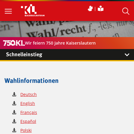
Wir feiern 750 Jahre Kaiserslautern
Schnelleinstieg
Wahlinformationen
Deutsch
English
Français
Español
Polski