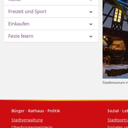
Freizeit und Sport
Einkaufen
Feste feiern
Stadtmuseum im
Bürger · Rathaus · Politik
Sozial · L
Fußzeile
Stadtverwaltung
Stadtportr
Oberbürgermeisterin
Soziales u