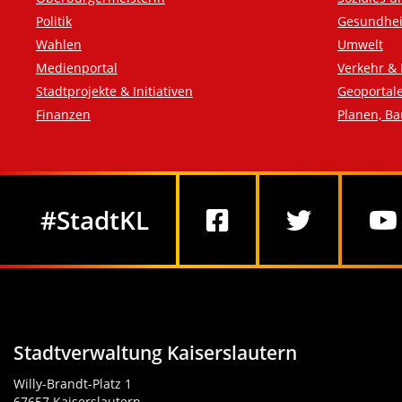
Politik
Gesundhei
Wahlen
Umwelt
Medienportal
Verkehr & 
Stadtprojekte & Initiativen
Geoportal
Finanzen
Planen, B
Social Media
#StadtKL
Stadtverwaltung Kaiserslautern
Willy-Brandt-Platz 1
67657 Kaiserslautern