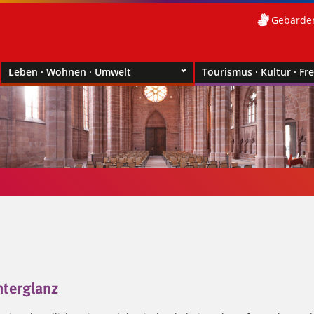
Gebärde
Leben · Wohnen · Umwelt
Tourismus · Kultur · Fre
hterglanz