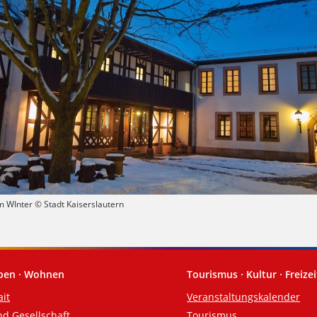
 WInter © Stadt Kaiserslautern
eben · Wohnen
Tourismus · Kultur · Freizei
ait
Veranstaltungskalender
nd Gesellschaft
Tourismus