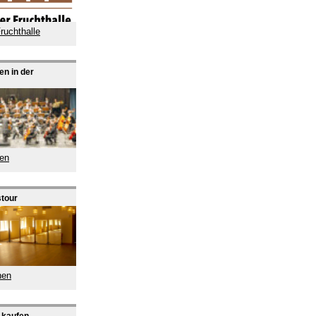
ruchthalle
en in der
gen
stour
nen
e kaufen