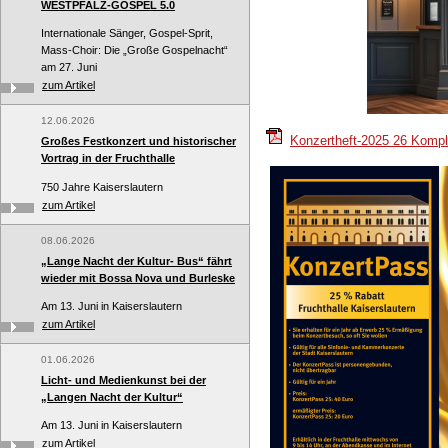
WESTPFALZ-GOSPEL 5.0
Internationale Sänger, Gospel-Sprit,
Mass-Choir: Die „Große Gospelnacht“
am 27. Juni
zum Artikel
12.06.2026
Konzertheft-2025 26 Komp
Großes Festkonzert und historischer
Vortrag in der Fruchthalle
750 Jahre Kaiserslautern
zum Artikel
08.06.2026
„Lange Nacht der Kultur- Bus“ fährt
wieder mit Bossa Nova und Burleske
Am 13. Juni in Kaiserslautern
zum Artikel
01.06.2026
Licht- und Medienkunst bei der
„Langen Nacht der Kultur“
Am 13. Juni in Kaiserslautern
zum Artikel