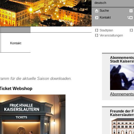
deutsch
Suche
Kontakt
Stadtplan
Veranstaltungen
Kontakt
Abonnements 
Stadt Kaisers
ramm für die aktuelle Saison downloaden.
Ticket Webshop
Abonnements
Freunde der F
Kaiserslautern