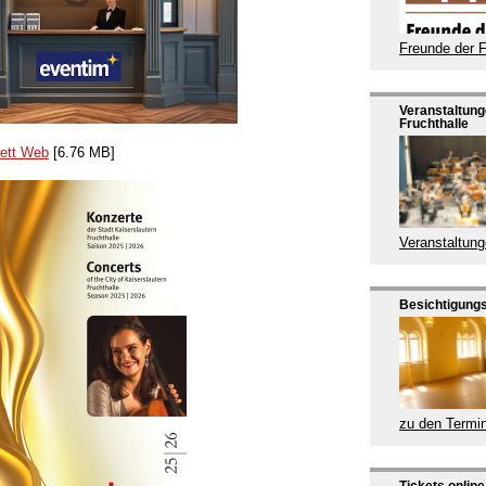
Freunde der F
Veranstaltung
Fruchthalle
lett Web
[6.76 MB]
Veranstaltun
Besichtigung
zu den Termi
Tickets onlin