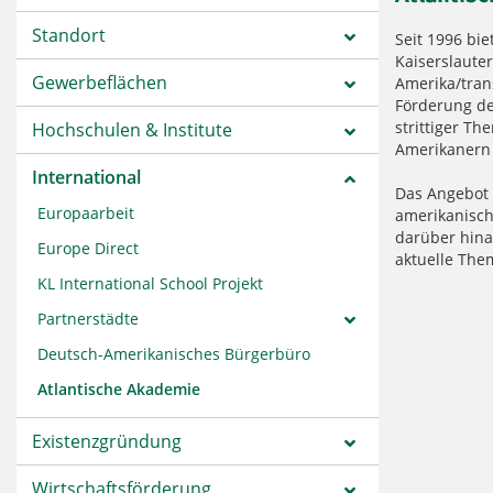
Standort
Seit 1996 bi
Kaiserslaute
Gewerbeflächen
Amerika/tran
Förderung de
strittiger T
Hochschulen & Institute
Amerikanern 
International
Das Angebot 
Europaarbeit
amerikanisch
darüber hina
Europe Direct
aktuelle The
KL International School Projekt
Partnerstädte
Deutsch-Amerikanisches Bürgerbüro
Atlantische Akademie
Existenzgründung
Wirtschaftsförderung