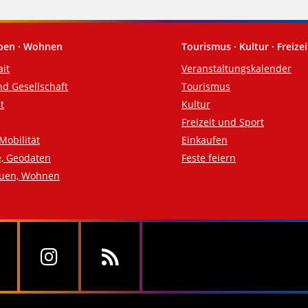
eben · Wohnen
Tourismus · Kultur · Freizei
ait
Veranstaltungskalender
nd Gesellschaft
Tourismus
t
Kultur
Freizeit und Sport
Mobilität
Einkaufen
e, Geodaten
Feste feiern
auen, Wohnen