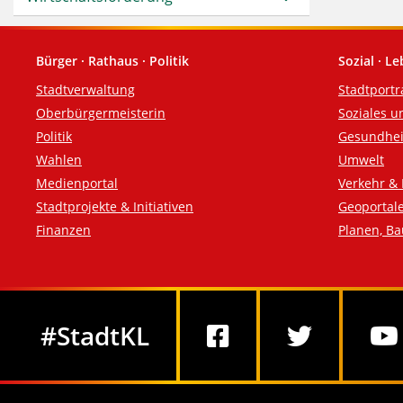
Bürger · Rathaus · Politik
Sozial · L
Fußzeile
Stadtverwaltung
Stadtportr
Oberbürgermeisterin
Soziales u
Politik
Gesundhei
Wahlen
Umwelt
Medienportal
Verkehr & 
Stadtprojekte & Initiativen
Geoportal
Finanzen
Planen, B
Social Media
#StadtKL