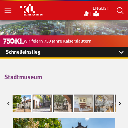
ENGLISH
Wir feiern 750 Jahre Kaiserslautern
Schnelleinstieg
Stadtmuseum