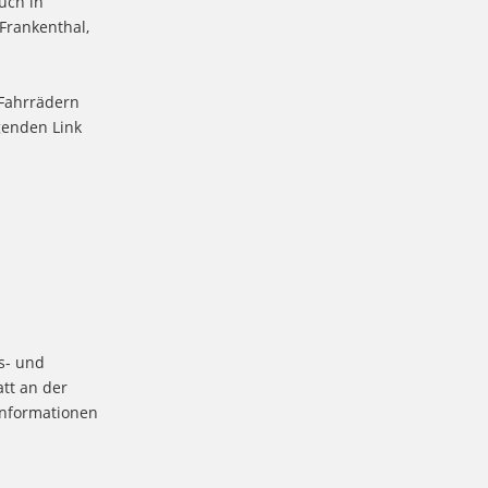
uch in
Frankenthal,
 Fahrrädern
genden Link
s- und
tt an der
Informationen