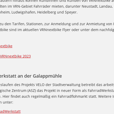
lautern hinaus können Kundinnen und Kunden von VRNnextbike a
dten im VRN-Gebiet Fahrräder mieten, darunter Neustadt, Landau, 
eim, Ludwigshafen, Heidelberg und Speyer.
 zu den Tarifen, Stationen, zur Anmeldung und zur Anmietung von
bike sind im aktuellen VRNnextbike Flyer oder unter dem nachfol
extbike
 VRNnextbike 2023
rkstatt an der Galappmühle
laufen des Projekts VELO der Stadtverwaltung betreibt das arbeit
gische Zentrum (ASZ) das Projekt in neuer Form als FahrradWerksta
 Hier findet auch regelmäßig ein Fahrradflohmarkt statt. Weitere 
n unter:
radWerkstatt