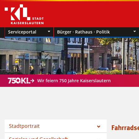
Serviceportal
Bürger · Rathaus · Politik
Wir feiern 750 Jahre Kaiserslautern
Stadtportrait
Fahrradse