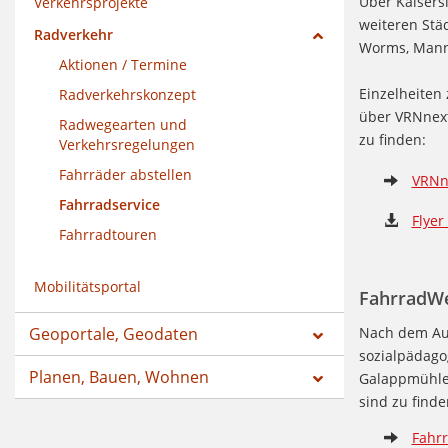
Über Kaisers
Verkehrsprojekte
weiteren Stä
Radverkehr
Worms, Mannh
Aktionen / Termine
Einzelheiten
Radverkehrskonzept
über VRNnext
Radwegearten und
zu finden:
Verkehrsregelungen
Fahrräder abstellen
VRNn
Fahrradservice
Flyer
Fahrradtouren
Mobilitätsportal
FahrradWe
Geoportale, Geodaten
Nach dem Aus
sozialpädago
Planen, Bauen, Wohnen
Galappmühle.
sind zu finde
Fahr