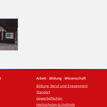
t
Arbeit · Bildung · Wissenschaft
Bildung, Beruf und Engagement
Standort
Gewerbeflächen
Hochschulen & Institute