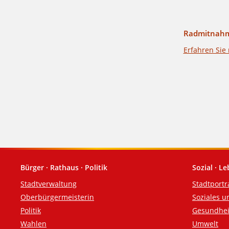
Radmitnah
Erfahren Sie
Bürger · Rathaus · Politik
Sozial · L
Fußzeile
Stadtverwaltung
Stadtportr
Oberbürgermeisterin
Soziales u
Politik
Gesundhei
Wahlen
Umwelt