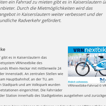
ten ein Fahrrad zu mieten gibt es in Kaiserslautern ü
bieter. Durch die Mietmöglichkeiten wird das
angebot in Kaiserslautern weiter verbessert und der
ndliche Radverkehr gefördert.
ike
7 gibt es in Kaiserslautern das
etsystem VRNnextbike des
unds Rhein-Neckar mit mittlerweile 24
der Innenstadt. An zentralen Stellen wie
 am Hauptbahnhof, an der TU, am
 am Stadtpark und am Volkspark wurden
VRNnextbike-Fahrrad © V
etstationen eingerichtet. Die Fahrräder
der Station innerhalb des Stadtgebietes ausgeliehen und zurückg