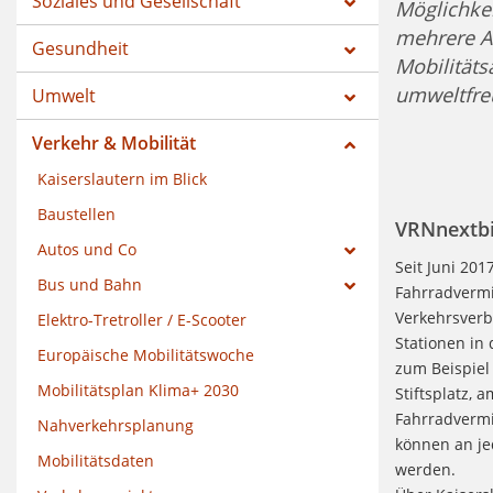
Soziales und Gesellschaft
Möglichkei
mehrere An
Gesundheit
Mobilitäts
umweltfreu
Umwelt
Verkehr & Mobilität
Kaiserslautern im Blick
Baustellen
VRNnextb
Autos und Co
Seit Juni 201
Bus und Bahn
Fahrradvermi
Verkehrsverb
Elektro-Tretroller / E-Scooter
Stationen in 
Europäische Mobilitätswoche
zum Beispiel
Mobilitätsplan Klima+ 2030
Stiftsplatz,
Fahrradvermi
Nahverkehrsplanung
können an je
Mobilitätsdaten
werden.