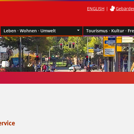
ENGLISH
Gebärde
Leben · Wohnen · Umwelt
Tourismus · Kultur · Fre
rvice