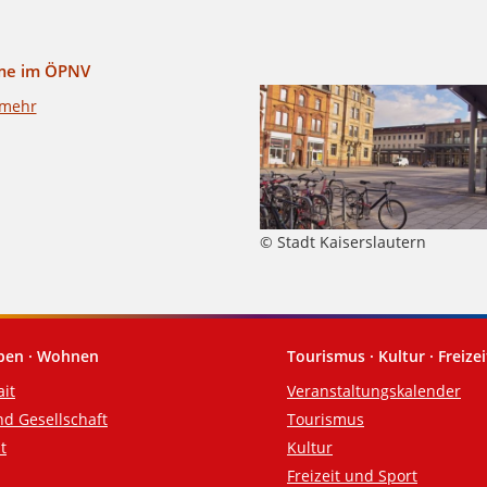
me im ÖPNV
 mehr
© Stadt Kaiserslautern
eben · Wohnen
Tourismus · Kultur · Freizei
ait
Veranstaltungskalender
nd Gesellschaft
Tourismus
t
Kultur
Freizeit und Sport