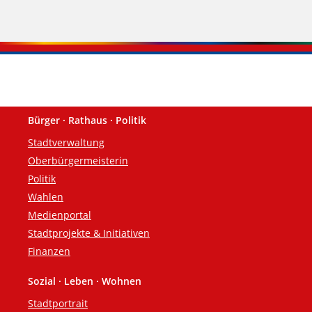
Bürger · Rathaus · Politik
Fußzeile
Stadtverwaltung
Oberbürgermeisterin
Politik
Wahlen
Medienportal
Stadtprojekte & Initiativen
Finanzen
Sozial · Leben · Wohnen
Stadtportrait