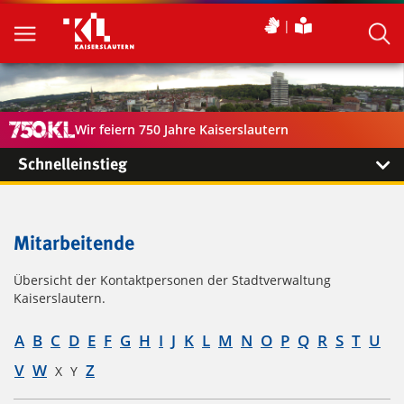
Wir feiern 750 Jahre Kaiserslautern
Schnelleinstieg
Mitarbeitende
Übersicht der Kontaktpersonen der Stadtverwaltung
Kaiserslautern.
A
B
C
D
E
F
G
H
I
J
K
L
M
N
O
P
Q
R
S
T
U
V
W
Z
X
Y