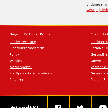
Bildungseinr
www.ptj.de/k
Bürger · Rathaus · Politik
Sozial · L
Fußzeile
Stadtverwaltung
Stadtportr
Oberbürgermeisterin
Soziales u
Politik
Gesundhei
Wahlen
Umwelt
Medienportal
Verkehr & 
Stadtprojekte & Initiativen
Geoportal
Finanzen
Planen, B
Social Media
#StadtKL