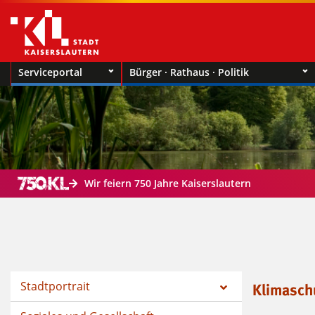
Serviceportal
Bürger · Rathaus · Politik
Wir feiern 750 Jahre Kaiserslautern
Stadtportrait
Klimasch