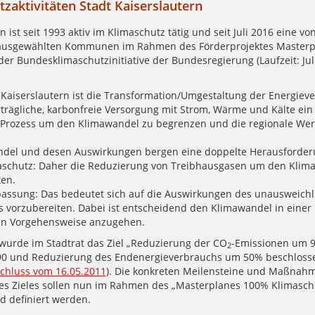
zaktivitäten Stadt Kaiserslautern
n ist seit 1993 aktiv im Klimaschutz tätig und seit Juli 2016 eine vo
ausgewählten Kommunen im Rahmen des Förderprojektes Master
er Bundesklimaschutzinitiative der Bundesregierung (Laufzeit: Jul
t Kaiserslautern ist die Transformation/Umgestaltung der Energiev
rträgliche, karbonfreie Versorgung mit Strom, Wärme und Kälte ei
Prozess um den Klimawandel zu begrenzen und die regionale We
del und desen Auswirkungen bergen eine doppelte Herausforder
aschutz: Daher die Reduzierung von Treibhausgasen um den Klim
en.
assung: Das bedeutet sich auf die Auswirkungen des unausweichl
 vorzubereiten. Dabei ist entscheidend den Klimawandel in einer
en Vorgehensweise anzugehen.
 wurde im Stadtrat das Ziel „Reduzierung der CO
-Emissionen um 9
2
90 und Reduzierung des Endenergieverbrauchs um 50% beschloss
schluss vom 16.05.2011
). Die konkreten Meilensteine und Maßnah
es Zieles sollen nun im Rahmen des „Masterplanes 100% Klimasch
d definiert werden.