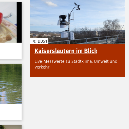
© BBS1
Kaiserslautern im Blick
Live-Messwerte zu Stadtklima, Umwelt und
Verkehr