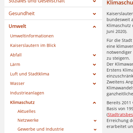
Soziales und Gesellschaft
Klimaschut
Gesundheit
Kaiserslauter
bundesweit 
Klimaschutz d
Umwelt
Juni 2020).
Umweltinformationen
Für die Stad
Kaiserslautern im Blick
eine klimave
notwendiger 
Abfall
zu steigern.
Der Klimawan
Lärm
Erstens Klim
Luft und Stadtklima
einzuschränk
Zweitens Anp
Wasser
Klimawandels
Industrieanlagen
ganzheitlich
Klimaschutz
Bereits 2011
Basis von 19
Aktuelles
(
Stadtratsbe
Netzwerke
Erreichung d
erarbeitet un
Gewerbe und Industrie