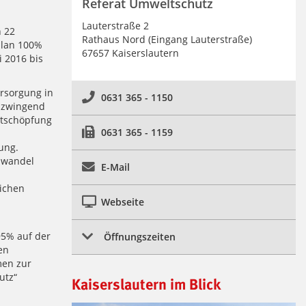
Referat Umweltschutz
Lauterstraße 2
n 22
Rathaus Nord (Eingang Lauterstraße)
plan 100%
67657 Kaiserslautern
i 2016 bis
ersorgung in
0631 365 - 1150
n zwingend
rtschöpfung
0631 365 - 1159
ung.
awandel
E-Mail
ichen
Webseite
5% auf der
Öffnungszeiten
en
men zur
utz“
Kaiserslautern im Blick