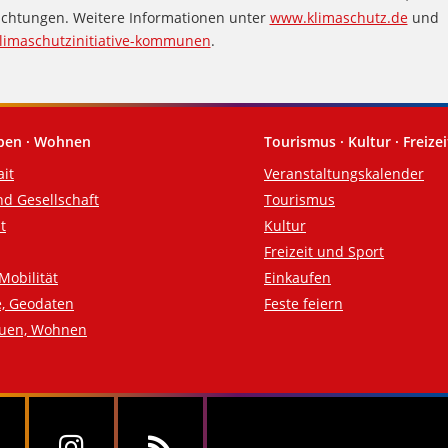
ichtungen. Weitere Informationen unter
www.klimaschutz.de
und
limaschutzinitiative-kommunen
.
eben · Wohnen
Tourismus · Kultur · Freizei
ait
Veranstaltungskalender
nd Gesellschaft
Tourismus
t
Kultur
Freizeit und Sport
Mobilität
Einkaufen
e, Geodaten
Feste feiern
auen, Wohnen