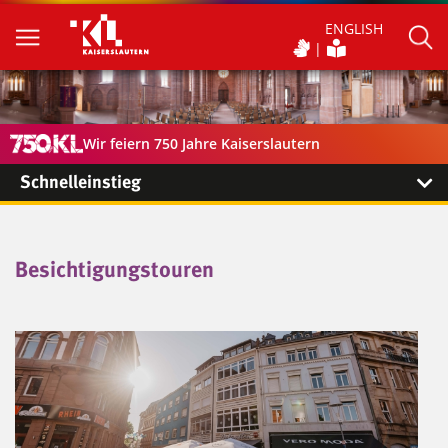
ENGLISH
Wir feiern 750 Jahre Kaiserslautern
Schnelleinstieg
Besichtigungstouren