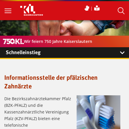
Wir feiern 750 Jahre Kaiserslautern
Schnelleinstieg
Informationsstelle der pfälzischen
Zahnärzte
Die Bezirkszahnärztekammer Pfalz
(BZK-PFALZ) und die
Kassenzahnärztliche Vereinigung
Pfalz (KZV-PFALZ) bieten eine
telefonische