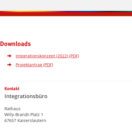
Kontaktinformationen und Weiterführendes
Downloads
Integrationskonzept (2022) (PDF)
Projektantrag (PDF)
Kontakt
Integrationsbüro
Rathaus
Willy-Brandt-Platz 1
67657 Kaiserslautern