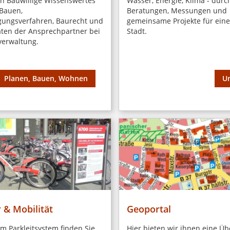
en Bauwillige Wissenswertes
Wasser, Energie, Klima - durc
Bauen,
Beratungen, Messungen und
ungsverfahren, Baurecht und
gemeinsame Projekte für ein
ten der Ansprechpartner bei
Stadt.
verwaltung.
Planen, Bauen, Wohnen
U
 & Mobilität
Geoportal
 Parkleitsystem finden Sie
Hier bieten wir ihnen eine Üb