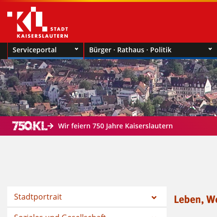
Serviceportal
Bürger · Rathaus · Politik
Wir feiern 750 Jahre Kaiserslautern
Stadtportrait
Leben, W