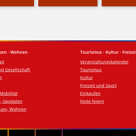
eben · Wohnen
Tourismus · Kultur · Freizei
ait
Veranstaltungskalender
nd Gesellschaft
Tourismus
t
Kultur
Freizeit und Sport
Mobilität
Einkaufen
e, Geodaten
Feste feiern
auen, Wohnen