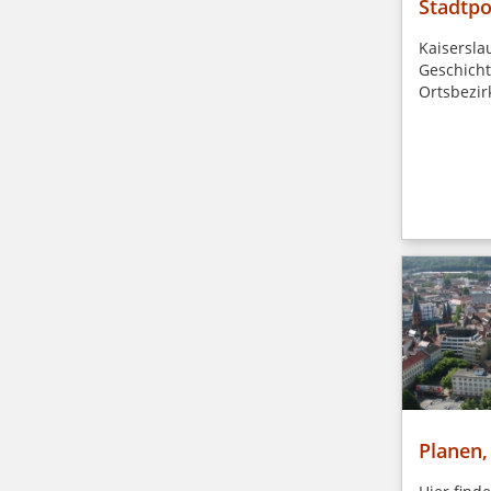
Stadtpo
Kaisersla
Geschicht
Ortsbezir
Planen