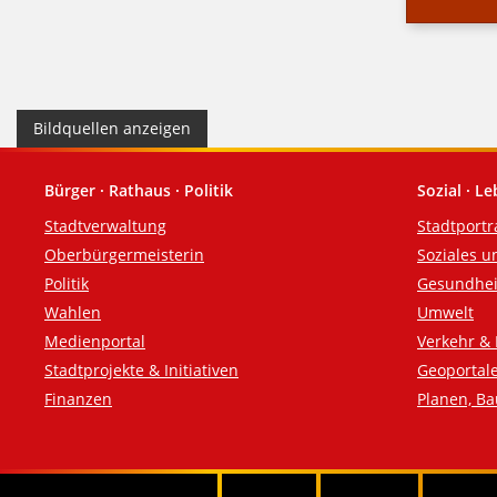
Bildquellen anzeigen
Bürger · Rathaus · Politik
Sozial · L
Fußzeile
Stadtverwaltung
Stadtportr
Oberbürgermeisterin
Soziales u
Politik
Gesundhei
Wahlen
Umwelt
Medienportal
Verkehr & 
Stadtprojekte & Initiativen
Geoportal
Finanzen
Planen, B