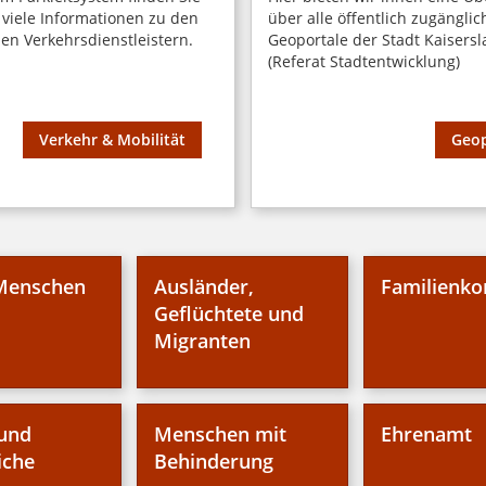
 viele Informationen zu den
über alle öffentlich zugängli
hen Verkehrsdienstleistern.
Geoportale der Stadt Kaisersl
(Referat Stadtentwicklung)
Verkehr & Mobilität
Geop
 Menschen
Ausländer,
Familienk
Geflüchtete und
Migranten
und
Menschen mit
Ehrenamt
iche
Behinderung