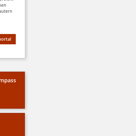
chen
autern
ortal
ompass