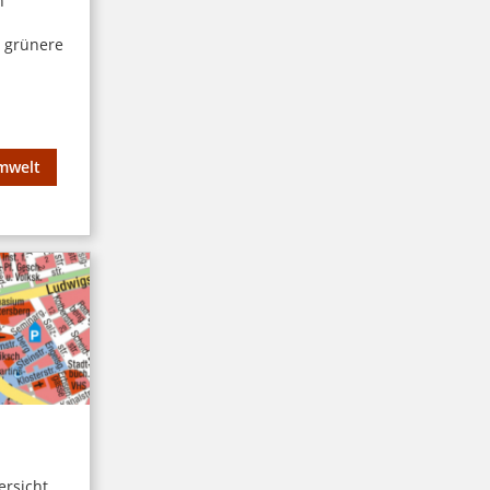
h
e grünere
mwelt
ersicht