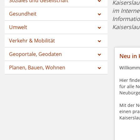
Soziales und Gesellschaft
Kaiserslau
im Interne
Gesundheit
Informati
Kaiserslau
Umwelt
Verkehr & Mobilität
Geoportale, Geodaten
Neu in 
Planen, Bauen, Wohnen
Willkomme
Hier find
für alle 
Neubürge
Mit der 
einen pra
Kaisersla