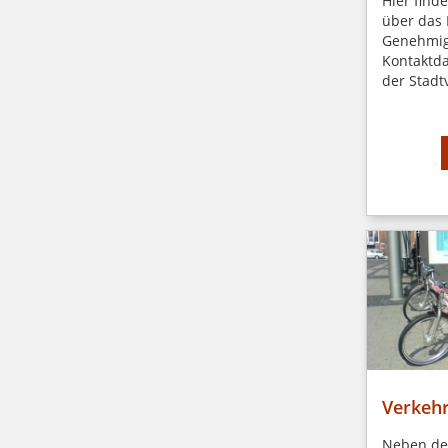
Hier find
über das 
Genehmig
Kontaktda
der Stadt
Verkehr
Neben dem