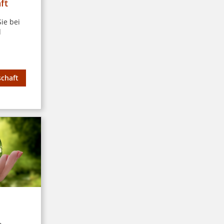
ft
ie bei
d
schaft