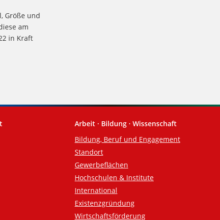
l, Größe und
 diese am
2 in Kraft
t
Arbeit · Bildung · Wissenschaft
Bildung, Beruf und Engagement
Standort
Gewerbeflächen
Hochschulen & Institute
International
Existenzgründung
Wirtschaftsförderung