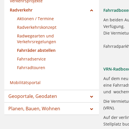
Verkehrsprojekte
Radverkehr
Fahrradboxe
Aktionen / Termine
An beiden Au
Verfügung.
Radverkehrskonzept
Die Vermietu
Radwegearten und
Verkehrsregelungen
Fahrradpark
Fahrräder abstellen
Fahrradservice
Fahrradtouren
VRN-Radboxe
Auf dem neu 
Mobilitätsportal
eine Fahrrad
und wochenwe
Geoportale, Geodaten
Die Vermietu
(VRN).
Planen, Bauen, Wohnen
Auf der verl
Stellplatz bu