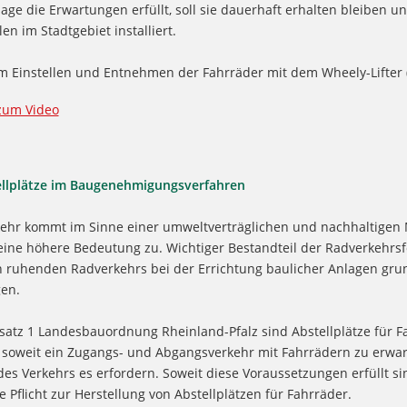
ge die Erwartungen erfüllt, soll sie dauerhaft erhalten bleiben u
len im Stadtgebiet installiert.
m Einstellen und Entnehmen der Fahrräder mit dem Wheely-Lifter (
zum Video
ellplätze im Baugenehmigungsverfahren
hr kommt im Sinne einer umweltverträglichen und nachhaltigen M
ne höhere Bedeutung zu. Wichtiger Bestandteil der Radverkehrsf
n ruhenden Radverkehrs bei der Errichtung baulicher Anlagen grun
gen.
satz 1 Landesbauordnung Rheinland-Pfalz sind Abstellplätze für F
, soweit ein Zugangs- und Abgangsverkehr mit Fahrrädern zu erwar
es Verkehrs es erfordern. Soweit diese Voraussetzungen erfüllt si
Pflicht zur Herstellung von Abstellplätzen für Fahrräder.