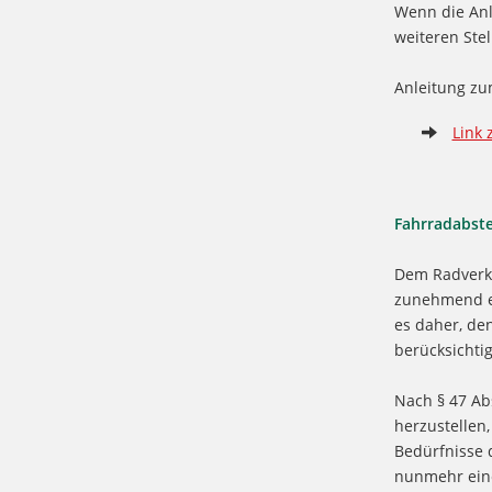
Wenn die Anla
weiteren Stel
Anleitung zu
Link 
Fahrradabst
Dem Radverke
zunehmend ei
es daher, de
berücksichti
Nach § 47 Ab
herzustellen
Bedürfnisse d
nunmehr eine 