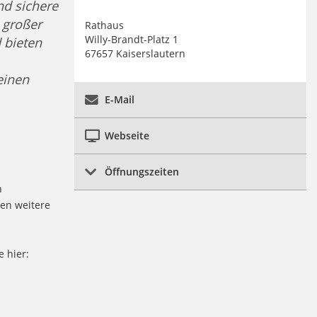
nd sichere
 großer
Rathaus
Willy-Brandt-Platz 1
 bieten
67657 Kaiserslautern
einen
E-Mail
Webseite
Öffnungszeiten
n
len weitere
 hier: