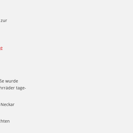
 zur
de
aße wurde
hrräder tage-
-Neckar
chten