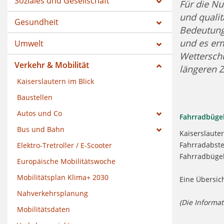
Soziales und Gesellschaft
Für die Nu
und qualit
Gesundheit
Bedeutung
und es er
Umwelt
Wetterschu
Verkehr & Mobilität
längeren Z
Kaiserslautern im Blick
Baustellen
Autos und Co
Fahrradbügel
Bus und Bahn
Kaiserslauter
Fahrradabstel
Elektro-Tretroller / E-Scooter
Fahrradbügel
Europäische Mobilitätswoche
Mobilitätsplan Klima+ 2030
Eine Übersich
Nahverkehrsplanung
(Die Informat
Mobilitätsdaten