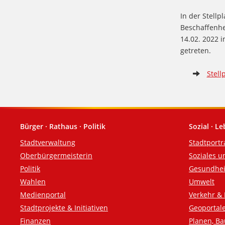
In der Stellp
Beschaffenhe
14.02. 2022 i
getreten.
Stell
Bürger · Rathaus · Politik
Sozial · L
Fußzeile
Stadtverwaltung
Stadtportr
Oberbürgermeisterin
Soziales u
Politik
Gesundhei
Wahlen
Umwelt
Medienportal
Verkehr & 
Stadtprojekte & Initiativen
Geoportal
Finanzen
Planen, B