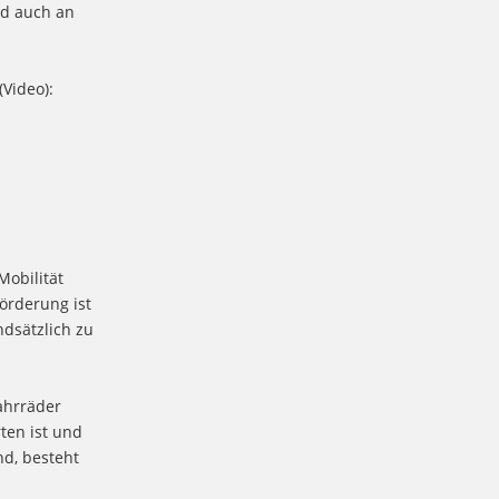
nd auch an
Video):
obilität
örderung ist
dsätzlich zu
ahrräder
ten ist und
nd, besteht