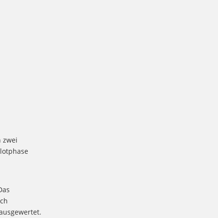
 zwei
ilotphase
Das
rch
ausgewertet.