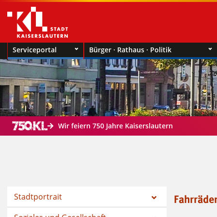
Serviceportal
Bürger · Rathaus · Politik
Wir feiern 750 Jahre Kaiserslautern
Stadtportrait
Fahrräder