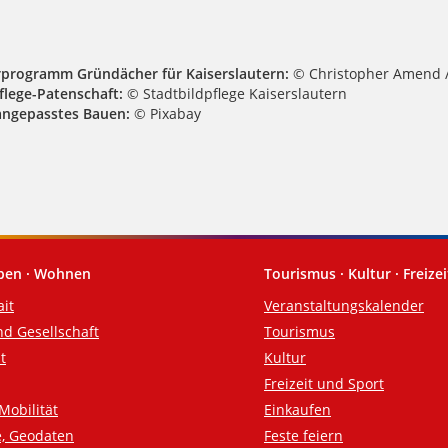
rprogramm Gründächer für Kaiserslautern:
© Christopher Amend /
flege-Patenschaft:
© Stadtbildpflege Kaiserslautern
angepasstes Bauen:
© Pixabay
eben · Wohnen
Tourismus · Kultur · Freizei
ait
Veranstaltungskalender
nd Gesellschaft
Tourismus
t
Kultur
Freizeit und Sport
Mobilität
Einkaufen
e, Geodaten
Feste feiern