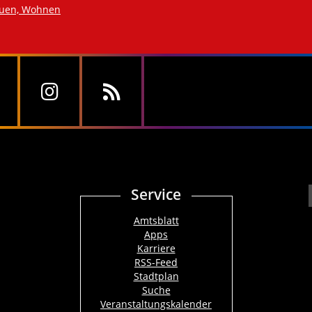
auen, Wohnen
Service
Amtsblatt
Apps
Karriere
RSS-Feed
Stadtplan
Suche
Veranstaltungskalender