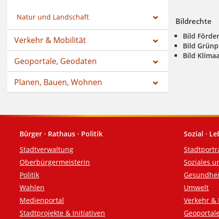
Natur und Landschaft
Bildrechte
Bild Förde
Verkehr & Mobilität
Bild Grünp
Bild Klima
Geoportale, Geodaten
Planen, Bauen, Wohnen
Bürger · Rathaus · Politik
Sozial · L
Fußzeile
Stadtverwaltung
Stadtportr
Oberbürgermeisterin
Soziales u
Politik
Gesundhei
Wahlen
Umwelt
Medienportal
Verkehr & 
Stadtprojekte & Initiativen
Geoportal