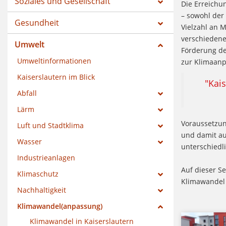
Soziales und Gesellschaft
Die Erreichun
– sowohl der
Gesundheit
Vielzahl an 
verschiedene
Umwelt
Förderung d
Umweltinformationen
zur Klimaan
Kaiserslautern im Blick
"Kai
Abfall
Lärm
Voraussetzun
Luft und Stadtklima
und damit au
Wasser
unterschiedl
Industrieanlagen
Auf dieser S
Klimaschutz
Klimawandel 
Nachhaltigkeit
Klimawandel(anpassung)
Klimawandel in Kaiserslautern