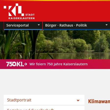
Serviceportal
Bürger · Rathaus · Politik
Wir feiern 750 Jahre Kaiserslautern
Stadtportrait
Klimawan