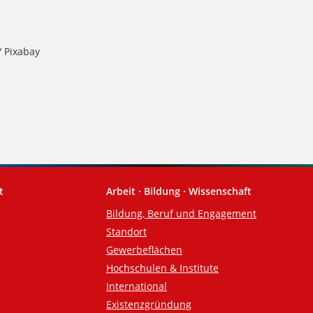
 Pixabay
t
Arbeit · Bildung · Wissenschaft
Bildung, Beruf und Engagement
Standort
Gewerbeflächen
Hochschulen & Institute
International
Existenzgründung