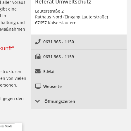
Referat Umweltschutz
 aller voraus
ibt eine
Lauterstraße 2
 in
Rathaus Nord (Eingang Lauterstraße)
rhaltung und
67657 Kaiserslautern
en Maßnahmen
0631 365 - 1150
kunft"
0631 365 - 1159
tstrukturen
E-Mail
en von vielen
personen.
Webseite
pf gegen den
Öffnungszeiten