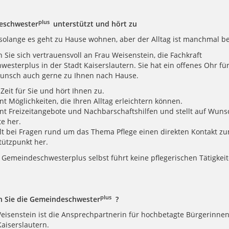
plus
eschwester
unterstützt und hört zu
solange es geht zu Hause wohnen, aber der Alltag ist manchmal b
Sie sich vertrauensvoll an Frau Weisenstein, die Fachkraft
esterplus in der Stadt Kaiserslautern. Sie hat ein offenes Ohr fü
unsch auch gerne zu Ihnen nach Hause.
 Zeit für Sie und hört Ihnen zu.
nt Möglichkeiten, die Ihren Alltag erleichtern können.
nt Freizeitangebote und Nachbarschaftshilfen und stellt auf Wuns
e her.
llt bei Fragen rund um das Thema Pflege einen direkten Kontakt zu
tützpunkt her.
t Gemeindeschwesterplus selbst führt keine pflegerischen Tätigkei
plus
n Sie die Gemeindeschwester
?
Weisenstein ist die Ansprechpartnerin für hochbetagte Bürgerinne
Kaiserslautern.