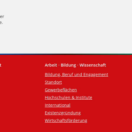
er
e.
t
Arbeit · Bildung · Wissenschaft
Bildung, Beruf und Engagement
Standort
Gewerbeflächen
Hochschulen & Institute
International
Existenzgründung
Wirtschaftsförderung