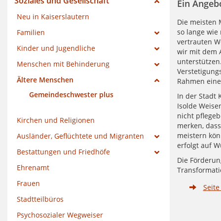
Soziales und Gesellschaft
Ein Angebo
Neu in Kaiserslautern
Die meisten 
so lange wie
Familien
vertrauten W
Kinder und Jugendliche
wir mit dem
unterstützen
Menschen mit Behinderung
Verstetigung
Ältere Menschen
Rahmen eine
Gemeindeschwester plus
In der Stadt 
Isolde Weise
nicht pflegeb
Kirchen und Religionen
merken, dass 
meistern kön
Ausländer, Geflüchtete und Migranten
erfolgt auf 
Bestattungen und Friedhöfe
Die Förderung
Ehrenamt
Transformati
Frauen
Seit
Stadtteilbüros
Psychosozialer Wegweiser