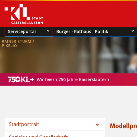
Serviceportal
Bürger · Rathaus · Politik
Wir feiern 750 Jahre Kaiserslautern
Stadtportrait
Modellpr