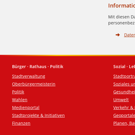
Informati
Mit diesen D
personenbezo
Date
Bürger · Rathaus · Politik
Sozial · L
Fußzeile
Stadtverwaltung
Stadtportr
Oberbürgermeisterin
Soziales u
Politik
Gesundhei
Wahlen
Umwelt
Medienportal
Verkehr & 
Stadtprojekte & Initiativen
Geoportal
Finanzen
Planen, B