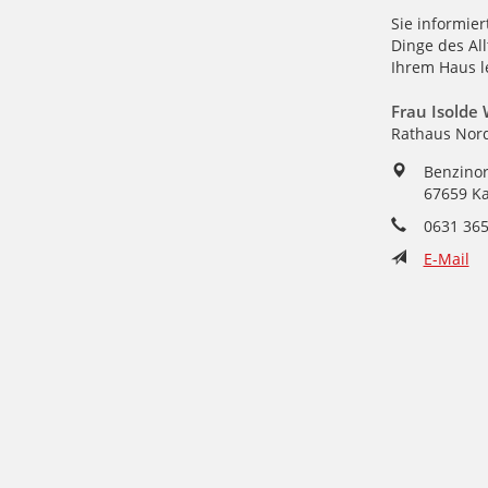
Sie informier
Dinge des All
Ihrem Haus l
Frau Isolde
Rathaus Nor
Benzinor
67659 Ka
Telefon:
0631 36
E-Mail