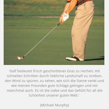
'Golf bedeutet frisch geschnittenes Gras zu riechen, mit
schnellen Schritten durch liebliche Landschaft zu streben,
den Wind zu spüren, zu sehen, wie sich die Sonne senkt und
wie meinen Freunden gute Schläge gelingen und mir
manchmal auch. Es ist die Liebe und das Gefühl für all die
Schönheit unserer guten Welt.'
(Michael Murphy)