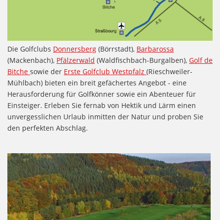
Die Golfclubs
Donnersberg
(Börrstadt),
Barbarossa
(Mackenbach),
Pfälzerwald
(Waldfischbach-Burgalben),
Golf de
Bitche
sowie der
Erste Golfclub Westpfalz
(Rieschweiler-
Mühlbach) bieten ein breit gefächertes Angebot - eine
Herausforderung für Golfkönner sowie ein Abenteuer für
Einsteiger. Erleben Sie fernab von Hektik und Lärm einen
unvergesslichen Urlaub inmitten der Natur und proben Sie
den perfekten Abschlag.