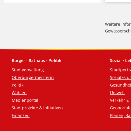
Weitere Info
Gewässerschu
Bürger · Rathaus · Politik
Sozial · L
Fußzeile
Stadtverwaltung
Stadtportr
Oberbürgermeisterin
Soziales u
Politik
Gesundhei
Wahlen
Umwelt
Medienportal
Verkehr & 
Stadtprojekte & Initiativen
Geoportal
Finanzen
Planen, B