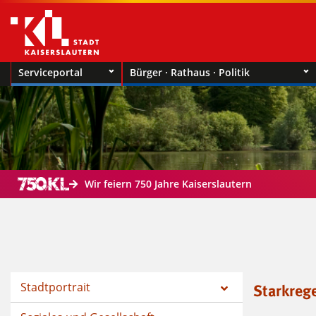
Serviceportal
Bürger · Rathaus · Politik
Wir feiern 750 Jahre Kaiserslautern
Stadtportrait
Starkreg