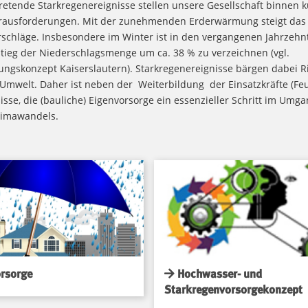
tretende Starkregenereignisse stellen unsere Gesellschaft binnen k
rausforderungen. Mit der zunehmenden Erderwärmung steigt das P
rschläge. Insbesondere im Winter ist in den vergangenen Jahrzehnt
stieg der Niederschlagsmenge um ca. 38 % zu verzeichnen (vgl.
ngskonzept Kaiserslautern). Starkregenereignisse bärgen dabei Ri
mwelt. Daher ist neben der Weiterbildung der Einsatzkräfte (Feu
sse, die (bauliche) Eigenvorsorge ein essenzieller Schritt im Umg
limawandels.
rsorge
Hochwasser- und
Starkregenvorsorgekonzept