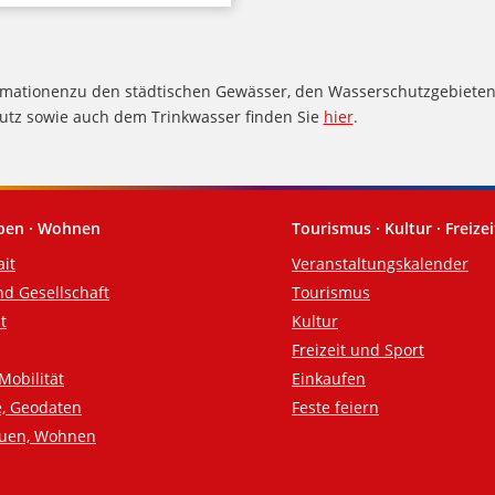
rmationen
zu den städtischen Gewässer, den Wasserschutzgebiete
tz sowie auch dem Trinkwasser finden Sie
hier
.
eben · Wohnen
Tourismus · Kultur · Freizei
ait
Veranstaltungskalender
nd Gesellschaft
Tourismus
t
Kultur
Freizeit und Sport
Mobilität
Einkaufen
e, Geodaten
Feste feiern
auen, Wohnen