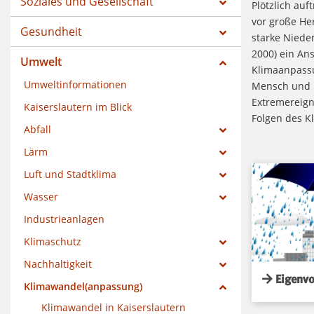
Soziales und Gesellschaft
Plötzlich auf
vor große He
Gesundheit
starke Niede
2000) ein An
Umwelt
Klimaanpassu
Umweltinformationen
Mensch und U
Extremereigni
Kaiserslautern im Blick
Folgen des K
Abfall
Lärm
Luft und Stadtklima
Wasser
Industrieanlagen
Klimaschutz
Nachhaltigkeit
Eigenvo
Klimawandel(anpassung)
Klimawandel in Kaiserslautern