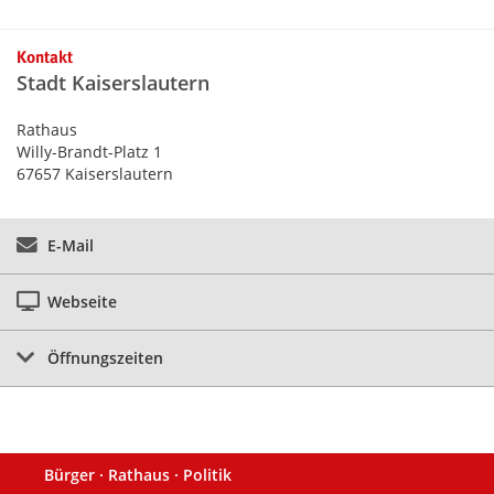
Kontaktinformationen und Weiterführendes
Kontakt
Stadt Kaiserslautern
Rathaus
Willy-Brandt-Platz 1
67657 Kaiserslautern
E-Mail
Webseite
Öffnungszeiten
Bürger · Rathaus · Politik
Fußzeile