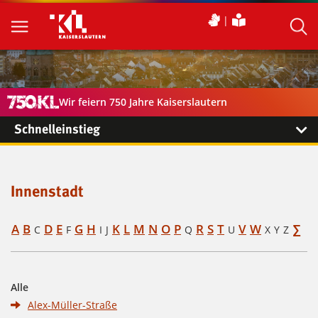
Wir feiern 750 Jahre Kaiserslautern
Schnelleinstieg
Innenstadt
A
B
D
E
G
H
K
L
M
N
O
P
R
S
T
V
W
∑
C
F
I
J
Q
U
X
Y
Z
Alle
Alex-Müller-Straße