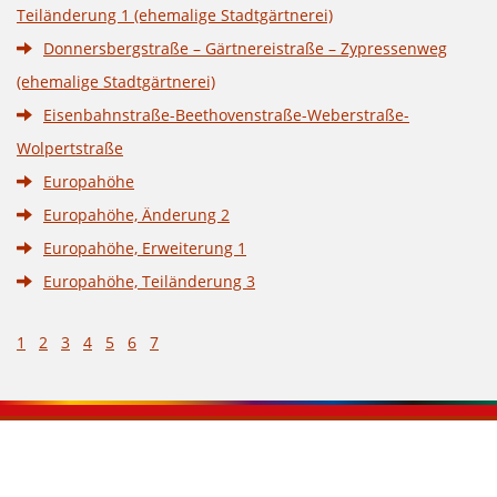
Teiländerung 1 (ehemalige Stadtgärtnerei)
Donnersbergstraße – Gärtnereistraße – Zypressenweg
(ehemalige Stadtgärtnerei)
Eisenbahnstraße-Beethovenstraße-Weberstraße-
Wolpertstraße
Europahöhe
Europahöhe, Änderung 2
Europahöhe, Erweiterung 1
Europahöhe, Teiländerung 3
1
2
3
4
5
6
7