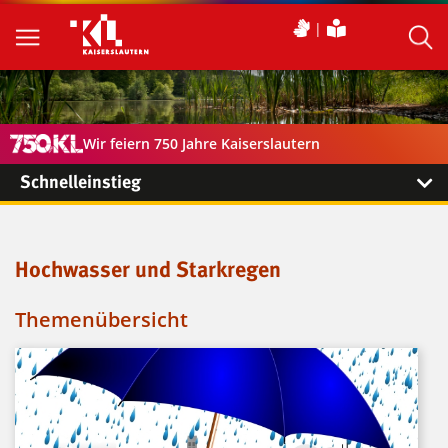
Wir feiern 750 Jahre Kaiserslautern
Schnelleinstieg
Hochwasser und Starkregen
Themenübersicht