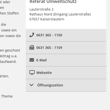
Referat Umweltschutz
al oder
hen
Lauterstraße 2
hen Stoffen
Rathaus Nord (Eingang Lauterstraße)
67657 Kaiserslautern
 die
 sowie ein
0631 365 - 1150
en sowie die
0631 365 - 1159
cen geschont
eitrag u.a.
E-Mail
rtaufwand.
Webseite
ärten,
Öffnungszeiten
m Thema