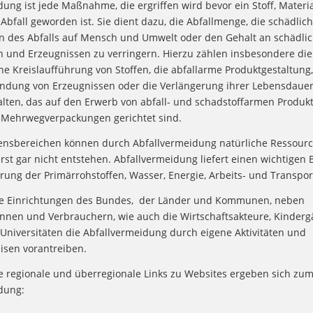
ung ist jede Maßnahme, die ergriffen wird bevor ein Stoff, Materi
Abfall geworden ist. Sie dient dazu, die Abfallmenge, die schädlic
 des Abfalls auf Mensch und Umwelt oder den Gehalt an schädlic
en und Erzeugnissen zu verringern. Hierzu zählen insbesondere die
e Kreislaufführung von Stoffen, die abfallarme Produktgestaltung,
dung von Erzeugnissen oder die Verlängerung ihrer Lebensdauer
ten, das auf den Erwerb von abfall- und schadstoffarmen Produkt
Mehrwegverpackungen gerichtet sind.
bensbereichen können durch Abfallvermeidung natürliche Ressour
rst gar nicht entstehen. Abfallvermeidung liefert einen wichtigen B
rung der Primärrohstoffen, Wasser, Energie, Arbeits- und Transpo
ie Einrichtungen des Bundes, der Länder und Kommunen, neben
nnen und Verbrauchern, wie auch die Wirtschaftsakteure, Kinderg
Universitäten die Abfallvermeidung durch eigene Aktivitäten und
sen vorantreiben.
 regionale und überregionale Links zu Websites ergeben sich zu
dung: