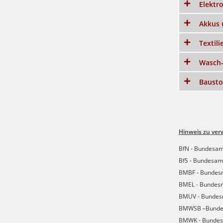
Elektr
Akkus 
Textil
Wasch-
Bausto
Hinweis zu ve
BfN - Bundesam
BfS - Bundesamt
BMBF - Bundesm
BMEL - Bundesm
BMUV - Bundesmi
BMWSB –Bundesm
BMWK - Bundesm