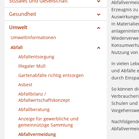
Soziales und Gesellschaft
Abfallvermeid
Erzeugnis zu 
Gesundheit
Auswirkungen
in Materiali
Umwelt
anlagenintern
Umweltinformationen
Wiederverwen
Konsumverhal
Abfall
Nutzung von 
Abfallentsorgung
In vielen Le
Illegaler Müll
und Abfälle e
Gartenabfälle richtig entsorgen
durch Einspa
Asbest
So können d
Abfallbilanz /
Verbraucheri
Abfallwirtschaftskonzept
Schulen und 
Abfallberatung
Vorgehenswei
Anzeige für gewerbliche und
Nachfolgende
gemeinnützige Sammlung
Abfallvermei
Abfallvermeidung