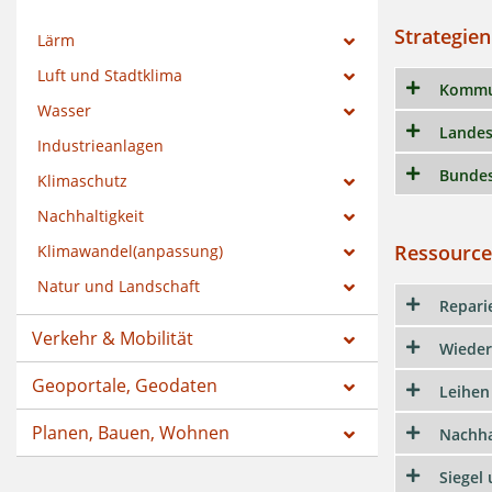
Strategie
Lärm
Luft und Stadtklima
Kommun
Wasser
Landes
Industrieanlagen
Bunde
Klimaschutz
Nachhaltigkeit
Ressource
Klimawandel(anpassung)
Natur und Landschaft
Repari
Verkehr & Mobilität
Wieder
Geoportale, Geodaten
Leihen
Planen, Bauen, Wohnen
Nachha
Siegel