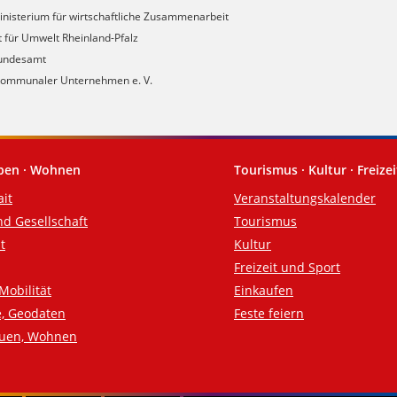
nisterium für wirtschaftliche Zusammenarbeit
 für Umwelt Rheinland-Pfalz
undesamt
kommunaler Unternehmen e. V.
eben · Wohnen
Tourismus · Kultur · Freizei
ait
Veranstaltungskalender
nd Gesellschaft
Tourismus
t
Kultur
Freizeit und Sport
Mobilität
Einkaufen
e, Geodaten
Feste feiern
auen, Wohnen