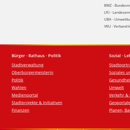
BMZ - Bundesmi
LfU - Landesamt
UBA - Umweltb
VKU - Verband 
Bürger · Rathaus · Politik
Sozial · L
Fußzeile
Stadtverwaltung
Stadtportr
Oberbürgermeisterin
Soziales u
Politik
Gesundhei
Wahlen
Umwelt
Medienportal
Verkehr & 
Stadtprojekte & Initiativen
Geoportal
Finanzen
Planen, B