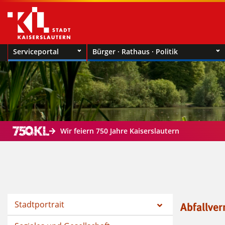
Serviceportal
Bürger · Rathaus · Politik
Wir feiern 750 Jahre Kaiserslautern
Stadtportrait
Abfallve