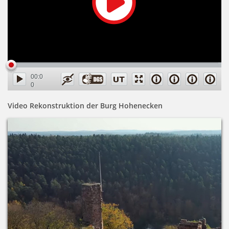
00:0
0
00:0
0
Video Rekonstruktion der Burg Hohenecken