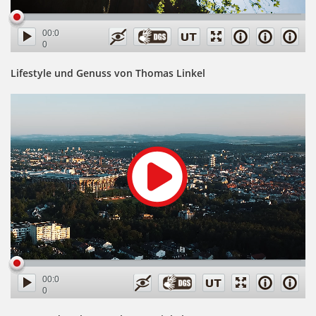
00:0
0
00:3
5
Lifestyle und Genuss von Thomas Linkel
00:0
0
00:3
9