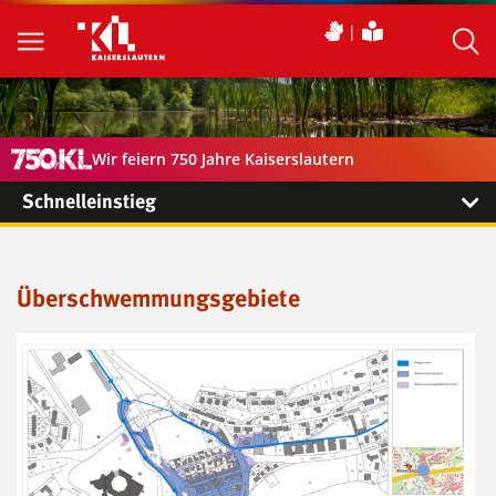
Wir feiern 750 Jahre Kaiserslautern
Schnelleinstieg
Überschwemmungsgebiete