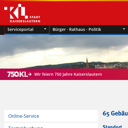
Serviceportal
Bürger · Rathaus · Politik
Wir feiern 750 Jahre Kaiserslautern
65 Gebäu
Online-Service
Standort