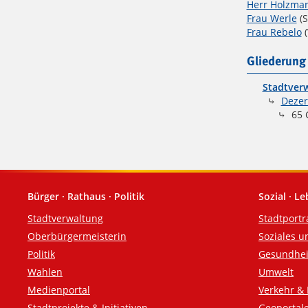
Herr Holzma
Frau Werle
(S
Frau Rebelo
(
Gliederung
Stadtverw
Dezer
65 G
Bürger · Rathaus · Politik
Sozial · L
Fußzeile
Stadtverwaltung
Stadtportr
Oberbürgermeisterin
Soziales u
Politik
Gesundhei
Wahlen
Umwelt
Medienportal
Verkehr & 
Stadtprojekte & Initiativen
Geoportal