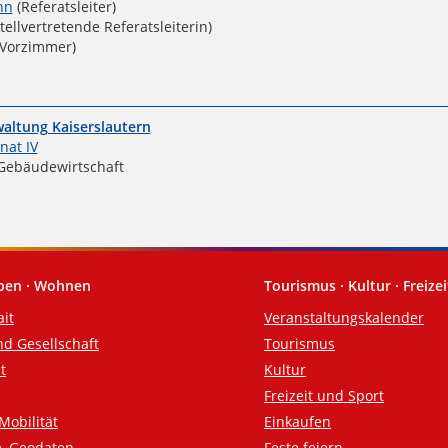
nn
(Referatsleiter)
tellvertretende Referatsleiterin)
Vorzimmer)
altung Kaiserslautern
nat IV
ebäudewirtschaft
eben · Wohnen
Tourismus · Kultur · Freizei
ait
Veranstaltungskalender
nd Gesellschaft
Tourismus
t
Kultur
Freizeit und Sport
Mobilität
Einkaufen
e, Geodaten
Feste feiern