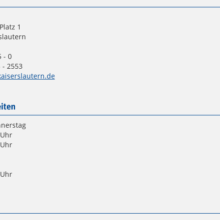
Platz 1
slautern
 - 0
 - 2553
aiserslautern.de
iten
nnerstag
 Uhr
 Uhr
 Uhr