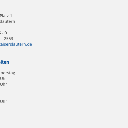
Platz 1
slautern
 - 0
 - 2553
aiserslautern.de
iten
nnerstag
 Uhr
 Uhr
 Uhr