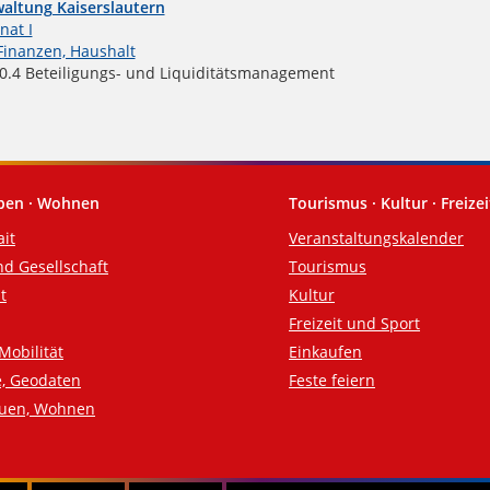
altung Kaiserslautern
nat I
Finanzen, Haushalt
.4 Beteiligungs- und Liquiditätsmanagement
eben · Wohnen
Tourismus · Kultur · Freizei
ait
Veranstaltungskalender
nd Gesellschaft
Tourismus
t
Kultur
Freizeit und Sport
Mobilität
Einkaufen
e, Geodaten
Feste feiern
auen, Wohnen