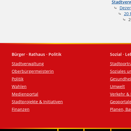
Stadtverw
Dezer
20 
20
Bürger · Rathaus · Politik
Sozial · L
Fußzeile
Stadtverwaltung
Stadtportr
Oberbürgermeisterin
Soziales u
Politik
Gesundhei
Wahlen
Umwelt
Medienportal
Verkehr & 
Stadtprojekte & Initiativen
Geoportal
Finanzen
Planen, B