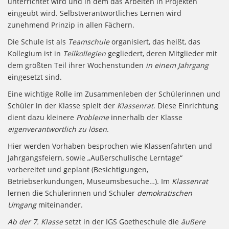
unterrichtet wird und in dem das Arbeiten in Projekten
eingeübt wird. Selbstverantwortliches Lernen wird
zunehmend Prinzip in allen Fächern.
Die Schule ist als
Teamschule
organisiert, das heißt, das
Kollegium ist in
Teilkollegien
gegliedert, deren Mitglieder mit
dem größten Teil ihrer Wochenstunden
in einem Jahrgang
eingesetzt sind.
Eine wichtige Rolle im Zusammenleben der Schülerinnen und
Schüler in der Klasse spielt der
Klassenrat
. Diese Einrichtung
dient dazu kleinere
Probleme
innerhalb der Klasse
eigenverantwortlich zu lösen
.
Hier werden Vorhaben besprochen wie Klassenfahrten und
Jahrgangsfeiern, sowie „Außerschulische Lerntage“
vorbereitet und geplant (Besichtigungen,
Betriebserkundungen, Museumsbesuche…). Im
Klassenrat
lernen die Schülerinnen und Schüler
demokratischen
Umgang
miteinander.
Ab der 7. Klasse
setzt in der IGS Goetheschule die
äußere