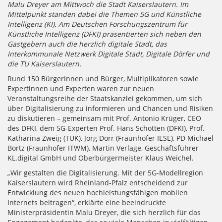
Malu Dreyer am Mittwoch die Stadt Kaiserslautern. Im
Mittelpunkt standen dabei die Themen 5G und Künstliche
Intelligenz (KI). Am Deutschen Forschungszentrum für
Künstliche Intelligenz (DFKI) präsentierten sich neben den
Gastgebern auch die herzlich digitale Stadt, das
Interkommunale Netzwerk Digitale Stadt, Digitale Dörfer und
die TU Kaiserslautern.
Rund 150 Bürgerinnen und Bürger, Multiplikatoren sowie
Expertinnen und Experten waren zur neuen
Veranstaltungsreihe der Staatskanzlei gekommen, um sich
über Digitalisierung zu informieren und Chancen und Risiken
zu diskutieren – gemeinsam mit Prof. Antonio Krüger, CEO
des DFKI, dem 5G-Experten Prof. Hans Schotten (DFKI), Prof.
Katharina Zweig (TUK), Jörg Dörr (Fraunhofer IESE), PD Michael
Bortz (Fraunhofer ITWM), Martin Verlage, Geschäftsführer
KL.digital GmbH und Oberbürgermeister Klaus Weichel.
„Wir gestalten die Digitalisierung. Mit der 5G-Modellregion
Kaiserslautern wird Rheinland-Pfalz entscheidend zur
Entwicklung des neuen hochleistungsfähigen mobilen
Internets beitragen“, erklärte eine beeindruckte
Ministerpräsidentin Malu Dreyer, die sich herzlich für das