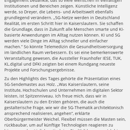
Engagement bedankte, das so viele Menschen in vielfältigen
Institutionen und Bereichen zeigen. Künstliche Intelligenz
werde, so Dreyer, die Lebens- und Arbeitswelt ebenfalls
grundlegend verändern. „5G-Netze werden in Deutschland
Realität, im ersten Schritt hier in Kaiserslautern. Sie schaffen
die Grundlage, dass in Zukunft alle Menschen smarte und KI-
basierte Anwendungen im Alltag nutzen können. KI und 5G
werden viele Dinge im Alltag schneller und einfacher
machen.“ So könnte Telemedizin die Gesundheitsversorgung
im ländlichen Raum verbessern.
Es sei eine bemerkenswerte
Veranstaltung gewesen, die Aussteller Fraunhofer IESE, TUK,
KL.digital und DFKI zeigten bei einem Rundgang neueste
Projekte und Forschungsergebnisse.
Zu den Highlights des Tages gehörte die Präsentation eines
5G-Sendemastes aus Holz. „Was Kaiserslautern, seine
Institute, Hochschulen und Unternehmen im digitalen Sektor
leisten, ist Spitzenniveau. Ich freue mich, dass wir in
Kaiserslautern zu den Ersten gehören, die auch die
gestalterische Frage, wie wir die 5G-Thematik architektonisch
ansprechend realisieren, angehen“, erklärte
Oberbürgermeister Weichel. Flexibel müssen die Masten sein,
rückbaubar, um auf künftige Technologien reagieren zu