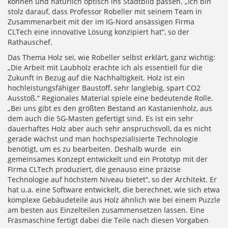
können und natürlich optisch ins Stadtbild passen. „Ich bin
stolz darauf, dass Professor Robeller mit seinem Team in
Zusammenarbeit mit der im IG-Nord ansässigen Firma
CLTech eine innovative Lösung konzipiert hat“, so der
Rathauschef.
Das Thema Holz sei, wie Robeller selbst erklärt, ganz wichtig:
„Die Arbeit mit Laubholz erachte ich als essentiell für die
Zukunft in Bezug auf die Nachhaltigkeit. Holz ist ein
hochleistungsfähiger Baustoff, sehr lang­lebig, spart CO2
Ausstoß.“ Regionales Material spiele eine bedeutende Rolle.
„Bei uns gibt es den größten Bestand an Kastanienholz, aus
dem auch die 5G-Masten gefertigt sind. Es ist ein sehr
dauerhaftes Holz aber auch sehr anspruchsvoll, da es nicht
gerade wächst und man hochspezialisierte Technologie
benötigt, um es zu bearbeiten. Deshalb wurde ein
gemeinsames Konzept entwickelt und ein Prototyp mit der
Firma CLTech produziert, die genauso eine präzise
Technologie auf höchstem Niveau bietet“, so der Architekt. Er
hat u.a. eine Software entwickelt, die berechnet, wie sich etwa
komplexe Gebäudeteile aus Holz ähnlich wie bei einem Puzzle
am besten aus Einzelteilen zusammensetzen lassen. Eine
Fräsmaschine fertigt dabei die Teile nach diesen Vorgaben