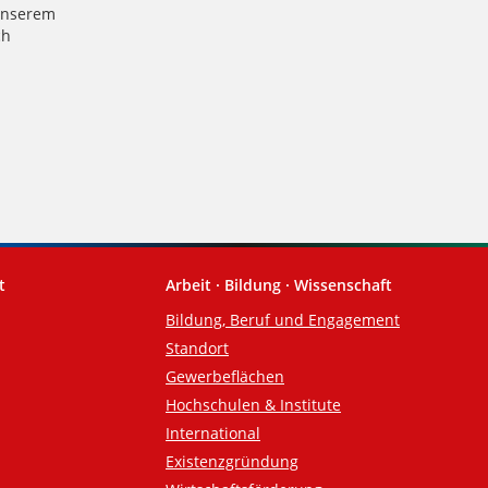
 unserem
ch
t
Arbeit · Bildung · Wissenschaft
Bildung, Beruf und Engagement
Standort
Gewerbeflächen
Hochschulen & Institute
International
Existenzgründung