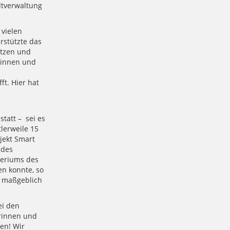
adtverwaltung
 vielen
rstützte das
utzen und
rinnen und
ft. Hier hat
statt – sei es
lerweile 15
jekt Smart
 des
teriums des
en konnte, so
n maßgeblich
ei den
erinnen und
en! Wir