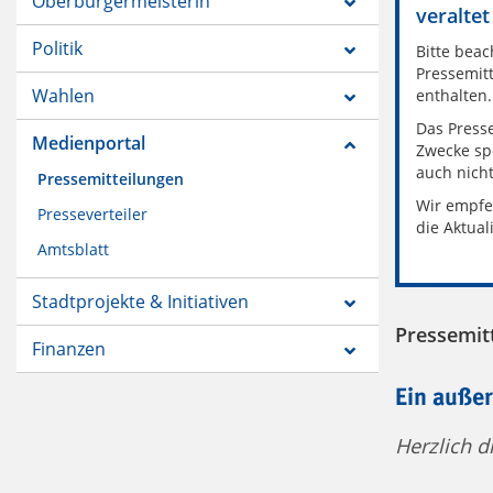
Oberbürgermeisterin
veraltet
Politik
Bitte beac
Pressemitt
Wahlen
enthalten.
Das Presse
Medienportal
Zwecke sp
auch nich
Pressemitteilungen
Wir empfe
Presseverteiler
die Aktual
Amtsblatt
Stadtprojekte & Initiativen
Pressemit
Finanzen
Ein außer
Herzlich di