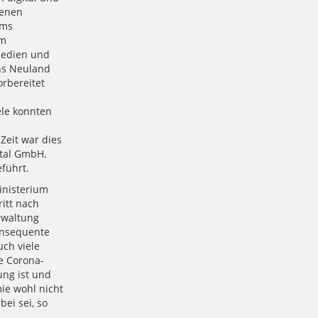
denen
ams
em
Medien und
ns Neuland
orbereitet
ele konnten
eit war dies
ital GmbH.
führt.
inisterium
itt nach
erwaltung
konsequente
uch viele
e Corona-
ung ist und
ie wohl nicht
bei sei, so