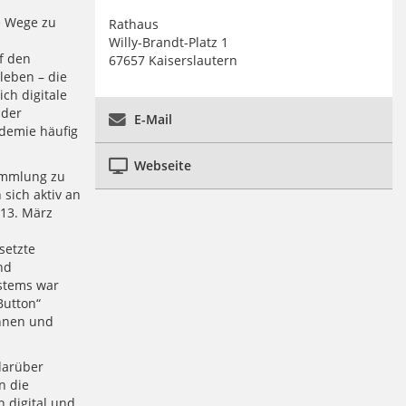
e Wege zu
Rathaus
Willy-Brandt-Platz 1
f den
67657 Kaiserslautern
leben – die
ch digitale
 der
E-Mail
ndemie häufig
Webseite
sammlung zu
sich aktiv an
 13. März
n
setzte
nd
ystems war
Button“
innen und
darüber
n die
h digital und