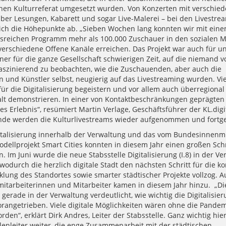
hen Kulturreferat umgesetzt wurden. Von Konzerten mit verschie
über Lesungen, Kabarett und sogar Live-Malerei – bei den Livestre
ich die Höhepunkte ab. „Sieben Wochen lang konnten wir mit ein
reichen Programm mehr als 100.000 Zuschauer in den sozialen 
verschiedene Offene Kanäle erreichen. Das Projekt war auch für u
ner für die ganze Gesellschaft schwierigen Zeit, auf die niemand v
faszinierend zu beobachten, wie die Zuschauenden, aber auch die
n und Künstler selbst, neugierig auf das Livestreaming wurden. Vi
ür die Digitalisierung begeistern und vor allem auch überregional
 demonstrieren. In einer von Kontaktbeschränkungen geprägten Z
s Erlebnis“, resümiert Martin Verlage, Geschäftsführer der KL.dig
de werden die Kulturlivestreams wieder aufgenommen und fortge
italisierung innerhalb der Verwaltung und das vom Bundesinnenm
dellprojekt Smart Cities konnten in diesem Jahr einen großen Schr
 Im Juni wurde die neue Stabsstelle Digitalisierung (I.8) in der V
 wodurch die herzlich digitale Stadt den nächsten Schritt für die 
lung des Standortes sowie smarter städtischer Projekte vollzog. A
mitarbeiterinnen und Mitarbeiter kamen in diesem Jahr hinzu. „Di
 gerade in der Verwaltung verdeutlicht, wie wichtig die Digitalisier
orangetrieben. Viele digitale Möglichkeiten wären ohne die Pandem
den“, erklärt Dirk Andres, Leiter der Stabsstelle. Ganz wichtig hier
lenleiter weiter, die enge Zusammenarbeit mit der städtischen