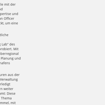
le mit der
nd
pertise und
n Officer
kt, um eine
liche
g Lab“ des
robiert. Mit
überregional
e Planung und
hafens
euren aus der
r Verwaltung
rledigt
rn weiter
mmt: Diese
n Thema
emmel, mit