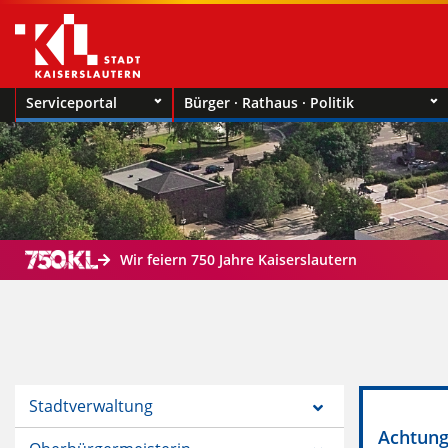
Serviceportal
Bürger · Rathaus · Politik
Wir feiern 750 Jahre Kaiserslautern
Stadtverwaltung
Achtung!