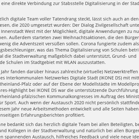
 eine direkte Verbindung zur Stabsstelle Digitalisierung in der St
lich digitale Team voller Tatendrang steckt, lässt sich auch an den
esen, die 2020 umgesetzt wurden: Der Dialog Zivilgesellschaft unte
o Innenstadt West mit der Möglichkeit, digitale Anwendungen zu n
nen. Außerdem starteten zwei Weihnachtsaktionen, die den Bürge
wenig die Adventszeit versüßen sollen. Corona fungierte zudem als
ngsbeschleuniger, was das Thema Digitalisierung von Schulen betrif
tal die Stadtverwaltung maßgeblich dabei unterstützt, Grund- und
de Schulen im Stadtgebiet mit WLAN auszustatten.
Jahr fanden darüber hinaus zahlreiche (virtuelle) Netzwerktreffen 
s Interkommunalen Netzwerkes Digitale Stadt (IKONE DS) mit mitt
Rheinland-Pfalz oder auf der Ebene der Modellstädte im Modellpro
Jahres-Highlight bei IKONE DS war die unterstützende Durchführung
 rheinland-pfälzischen Kommunalkongresses im Auftrag des Minis
ür Sport. Auch wenn der Austausch 2020 nicht persönlich stattfind
esem Jahr neue Arbeitsmethoden entwickelt und alle Seiten habe
seitigen Erfahrungsberichten profitiert.
ne bedankt sich das herzlich digitale Team bei allen Beteiligten, b
und Kollegen in der Stadtverwaltung und natürlich bei allen Bürg
en spannenden Austausch, hilfreiches Feedback und viele neue Ide