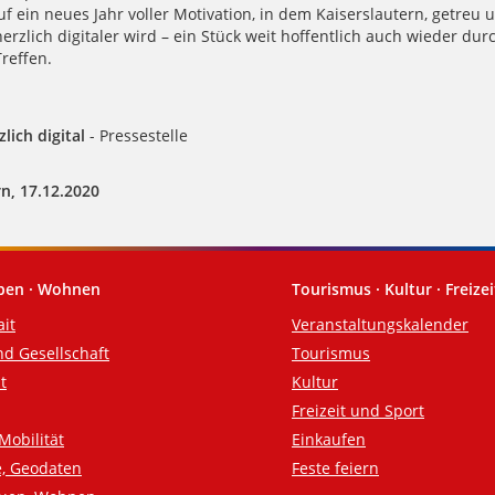
f ein neues Jahr voller Motivation, in dem Kaiserslautern, getreu
erzlich digitaler wird – ein Stück weit hoffentlich auch wieder dur
reffen.
lich digital
- Pressestelle
n, 17.12.2020
eben · Wohnen
Tourismus · Kultur · Freizei
ait
Veranstaltungskalender
nd Gesellschaft
Tourismus
t
Kultur
Freizeit und Sport
Mobilität
Einkaufen
e, Geodaten
Feste feiern