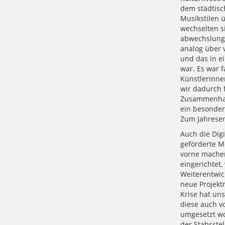
dem städtisc
Musikstilen 
wechselten s
abwechslungs
analog über 
und das in ei
war. Es war 
Künstlerinne
wir dadurch f
Zusammenhalt
ein besondere
Zum Jahresen
Auch die Dig
geförderte Mo
vorne machen.
eingerichtet,
Weiterentwick
neue Projekt
Krise hat uns
diese auch v
umgesetzt wor
der Stabsstel