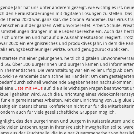
egende Jahr hat uns unter anderem gezeigt, wie wichtig es ist, neu
ch den Herausforderungen mit digitalen Lösungen zu stellen. Das
de Thema 2020 war, ganz klar, die Corona-Pandemie. Das Virus tra
Menschen auf der ganzen Welt unvorbereitet. Arbeit, Schule, Privat
 Umstellungen drangen in alle Lebensbereiche ein. Auch das herzli
sich umstellen und hat auf die Ausnahmesituation reagiert. Trotz
 war 2020 ein ereignisreiches und produktives Jahr, in dem die Pa
italisierungsbeschleuniger wirkte. Grund genug zurückzublicken.
0 startete mit einer gelungenen, herzlich digitalen Einwohnerver
nd 5G. Über 300 Bürgerinnen und Bürgern kamen und informierten 
n Thementischen. Die Veranstaltung war ein voller Erfolg! Ab dem
 Covid-19-Pandemie dann schnelles Handeln: Um dem gesteigerte
bedarf durch schnell wechselnde Gegebenheiten nachzukommen, 
tal eine
Liste mit FAQs
auf, die alle wichtigen Fragen beantwortet u
aktuell gehalten wird. Auch die Einrichtung eines Videokonferenzs
für ein gemeinsames Arbeiten. Mit der Einrichtung von „Big Blue 
eitig ein datensicheres Konferieren nicht nur für die Mitarbeiter
sondern auch für viele gesellschaftliche Gruppen möglich.
ighlight, das den Bürgerinnen und Bürgern in Kaiserslautern und 
ie vielen Entbehrungen in ihrer Freizeit hinweghelfen sollte, ware
eams aus der Fruchthalle, die in einer Zusammenarbeit von herzlic