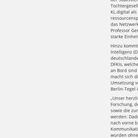
Tochtergesel
KL.digital al
ressourcensp
das Netzwerk 
Professor Ge
starke Einhei
Hinzu kommt 
Intelligenz (
deutschlandwe
DFKIs, welch
an Bord sind
macht sich d
Umsetzung vo
Berlin-Tegel 
„Unser herzl
Forschung, de
sowie die zun
werden: Dadur
nach vorne b
Kommunikatio
würden ohne D