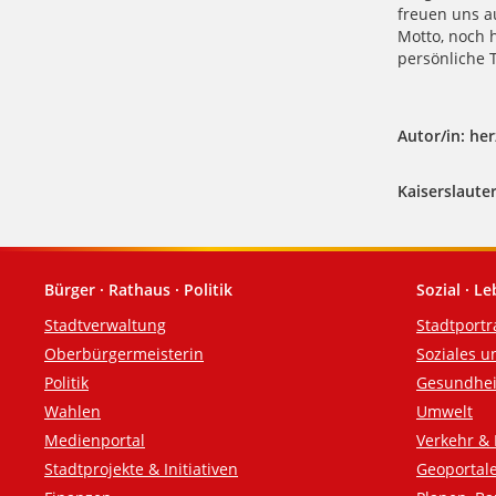
freuen uns au
Motto, noch h
persönliche T
Autor/in: herz
Kaiserslauter
Bürger · Rathaus · Politik
Sozial · L
Fußzeile
Stadtverwaltung
Stadtportr
Oberbürgermeisterin
Soziales u
Politik
Gesundhei
Wahlen
Umwelt
Medienportal
Verkehr & 
Stadtprojekte & Initiativen
Geoportal