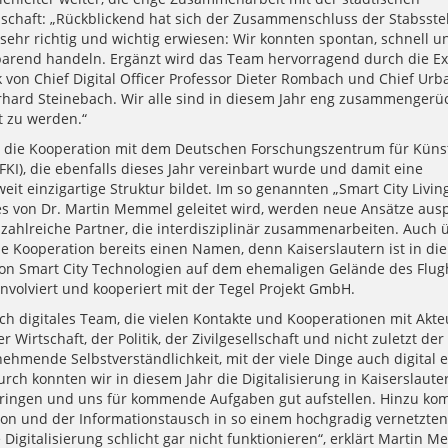
lschaft: „Rückblickend hat sich der Zusammenschluss der Stabsstel
s sehr richtig und wichtig erwiesen: Wir konnten spontan, schnell u
arend handeln. Ergänzt wird das Team hervorragend durch die Ex
von Chief Digital Officer Professor Dieter Rombach und Chief Urba
rhard Steinebach. Wir alle sind in diesem Jahr eng zusammengerüc
t zu werden.“
die Kooperation mit dem Deutschen Forschungszentrum für Künst
DFKI), die ebenfalls dieses Jahr vereinbart wurde und damit eine
it einzigartige Struktur bildet. Im so genannten „Smart City Livin
es von Dr. Martin Memmel geleitet wird, werden neue Ansätze ausp
 zahlreiche Partner, die interdisziplinär zusammenarbeiten. Auch 
ie Kooperation bereits einen Namen, denn Kaiserslautern ist in di
n Smart City Technologien auf dem ehemaligen Gelände des Flug
involviert und kooperiert mit der Tegel Projekt GmbH.
ich digitales Team, die vielen Kontakte und Kooperationen mit Akt
r Wirtschaft, der Politik, der Zivilgesellschaft und nicht zuletzt de
ehmende Selbstverständlichkeit, mit der viele Dinge auch digital e
ch konnten wir in diesem Jahr die Digitalisierung in Kaiserslaute
ringen und uns für kommende Aufgaben gut aufstellen. Hinzu ko
n und der Informationstausch in so einem hochgradig vernetzte
igitalisierung schlicht gar nicht funktionieren“, erklärt Martin M