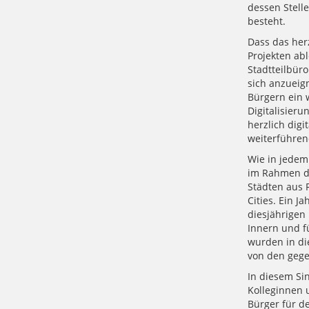
dessen Stelle
besteht.
Dass das herz
Projekten abl
Stadtteilbür
sich anzueig
Bürgern ein 
Digitalisieru
herzlich digi
weiterführen
Wie in jedem 
im Rahmen de
Städten aus 
Cities. Ein 
diesjährigen
Innern und f
wurden in di
von den gegen
In diesem Sin
Kolleginnen 
Bürger für d