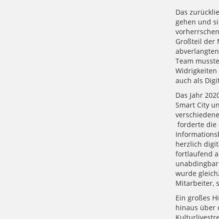
Das zurückli
gehen und si
vorherrschen
Großteil der 
abverlangten
Team musste 
Widrigkeiten
auch als Dig
Das Jahr 202
Smart City u
verschiedene
forderte die
Informations
herzlich digi
fortlaufend 
unabdingbar 
wurde gleichz
Mitarbeiter, 
Ein großes H
hinaus über d
Kulturlivestr