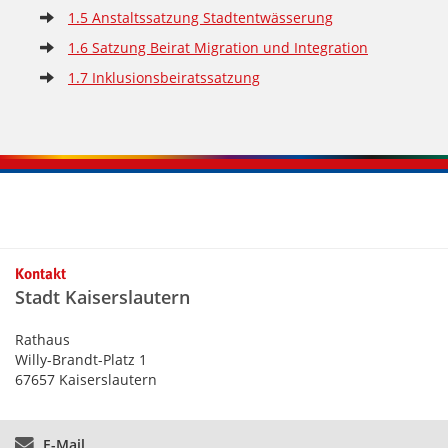
1.5 Anstaltssatzung Stadtentwässerung
1.6 Satzung Beirat Migration und Integration
1.7 Inklusionsbeiratssatzung
Kontaktinformationen und Weiterführendes
Kontakt
Stadt Kaiserslautern
Rathaus
Willy-Brandt-Platz 1
67657 Kaiserslautern
E-Mail