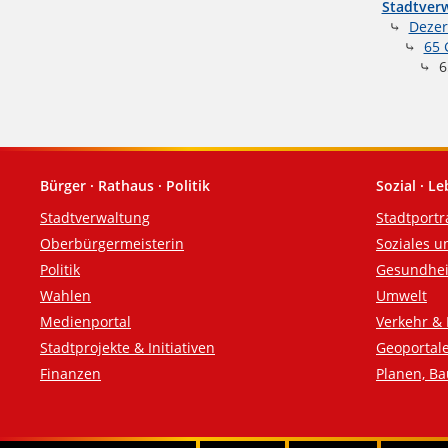
Stadtverw
Dezer
65 
65
Bürger · Rathaus · Politik
Sozial · L
Fußzeile
Stadtverwaltung
Stadtportr
Oberbürgermeisterin
Soziales u
Politik
Gesundhei
Wahlen
Umwelt
Medienportal
Verkehr & 
Stadtprojekte & Initiativen
Geoportal
Finanzen
Planen, B