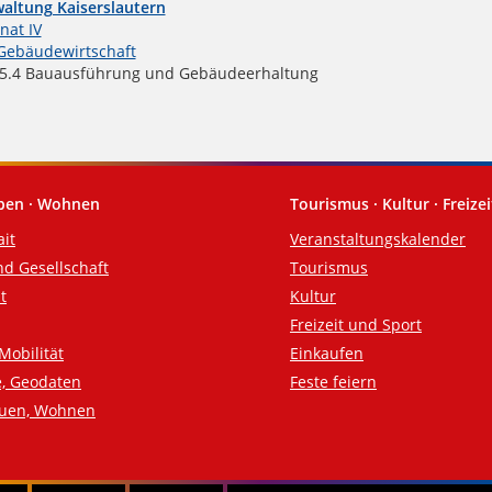
altung Kaiserslautern
nat IV
Gebäudewirtschaft
.4 Bauausführung und Gebäudeerhaltung
eben · Wohnen
Tourismus · Kultur · Freizei
ait
Veranstaltungskalender
nd Gesellschaft
Tourismus
t
Kultur
Freizeit und Sport
Mobilität
Einkaufen
e, Geodaten
Feste feiern
auen, Wohnen