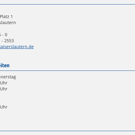
Platz 1
slautern
 - 0
 - 2553
aiserslautern.de
iten
nnerstag
 Uhr
 Uhr
 Uhr