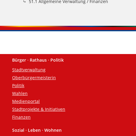
51.1 Allgemeine Verwaltung / Finanzen
Bürger · Rathaus · Politik
Fußzeile
Stadtverwaltung
Oberbürgermeisterin
Politik
Wahlen
Medienportal
Stadtprojekte & Initiativen
Finanzen
Sozial · Leben · Wohnen