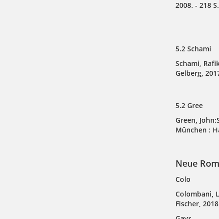
2008. - 218 S.
5.2 Schami
Schami, Rafik
Gelberg, 2017
5.2 Gree
Green, John:S
München : Ha
Neue Rom
Colo
Colombani, La
Fischer, 2018.
Gavr