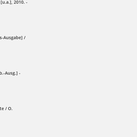
u.a.], 2010. -
s-Ausgabe] /
b.-Ausg.] -
e / O.