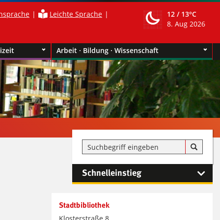
nsprache
Leichte Sprache
12 /
13°C
8. Aug 2026
izeit
Arbeit · Bildung · Wissenschaft
Schnelleinstieg
Stadtbibliothek
Klosterstraße 8