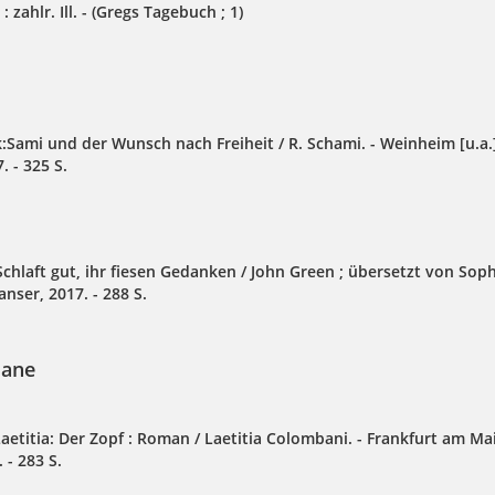
 : zahlr. Ill. - (Gregs Tagebuch ; 1)
:Sami und der Wunsch nach Freiheit / R. Schami. - Weinheim [u.a.]
. - 325 S.
chlaft gut, ihr fiesen Gedanken / John Green ; übersetzt von Sophi
nser, 2017. - 288 S.
ane
etitia: Der Zopf : Roman / Laetitia Colombani. - Frankfurt am Mai
 - 283 S.