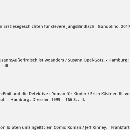
 Erstlesegeschichten für clevere JungsBindlach : Gondolino, 2017. 
usann:Außerirdisch ist woanders / Susann Opel-Götz. - Hamburg :
: Ill.
h:Emil und die Detektive : Roman für Kinder / Erich Kästner. Ill. v
Aufl. - Hamburg : Dressler, 1999. - 166 S. : Ill.
Von Idioten umzingelt! : ein Comic-Roman / Jeff Kinney. - Frankfur