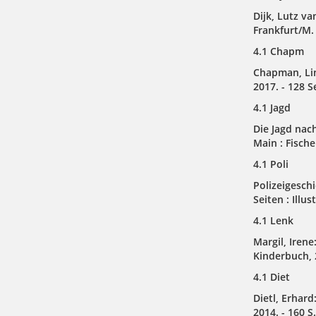
Dijk, Lutz v
Frankfurt/M. :
4.1 Chapm
Chapman, Lin
2017. - 128 S
4.1 Jagd
Die Jagd nac
Main : Fischer
4.1 Poli
Polizeigeschi
Seiten : Illu
4.1 Lenk
Margil, Irene
Kinderbuch, 20
4.1 Diet
Dietl, Erhard
2014. - 160 S. 