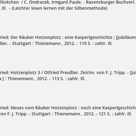
löckchen / C. Ondracek. Irmgard Paule. - Ravensburger Buchverl. [
. Ill. - (Leichter lesen lernen mit der Silbenmethode)
fried: Der Räuber Hotzenplotz : eine Kasperlgeschichte ; [Jubiläum
er. - Stuttgart : Thienemann , 2012. - 110 S. : zahlr. Ill.
ried: Hotzenplotz 3 / Otfried Preußler. Zeichn. von F. J. Tripp. - [Ju
.] : Thienemann , 2012. - 113 S. : zahlr. Ill.
fried: Neues vom Räuber Hotzenplotz : noch eine Kasperlgeschicht
on F. J. Tripp. - Stuttgart : Thienemann , 2012. - 121 S. : zahlr. Ill.