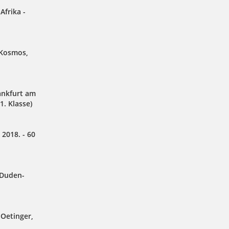
Afrika -
 Kosmos,
ankfurt am
1. Klasse)
 2018. - 60
r-Duden-
 Oetinger,