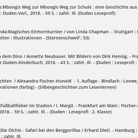
an:Mbongis Weg zur Mbongis Weg zur Schule : eine Geschichte aus 
 Duden-Verl., 2018. - 59 S. : zahlr. Ill. (Duden Leseprofi)
da:Magisches Einhornturnier / von Linda Chapman - Stuttgart :
eiten : Illustrationen - (Sternenschweif ; 53)
h dem Dino / Annette Neubauer. Mit Bildern von Dirk Hennig. - Fr
-Duden-Kinderbuch, 2016. - 43 S. : zahlr. Ill. - (Duden : Leseprofi : 
chten / Alexandra Fischer-Hunold - 1. Auflage - Bindlach : Loewe,
strationen (farbig) - (Silbengeschichten zum Lesenlernen)
:Fußballfieber im Stadion / I. Margil. - Frankfurt am Main : Fische
18. - 59 S. : zahlr. Ill. - (Duden : Leseprofi : 2. Klasse)
:Die Olchis - Safari bei den Berggorillas / Erhard Dietl. - Hamburg :
: zahlr. Ill.