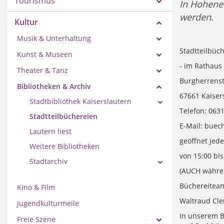
Tourismus
In Hohene
werden.
Kultur
Musik & Unterhaltung
Stadtteilbüc
Kunst & Museen
- im Rathaus
Theater & Tanz
Burgherrenst
Bibliotheken & Archiv
67661 Kaiser
Stadtbibliothek Kaiserslautern
Telefon: 0631
Stadtteilbüchereien
E-Mail: bue
Lautern liest
geöffnet jed
Weitere Bibliotheken
von 15:00 bis
Stadtarchiv
(AUCH währen
Büchereitea
Kino & Film
Waltraud Cle
Jugendkulturmeile
In unserem B
Freie Szene