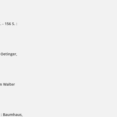
- 156 S. :
 Oetinger,
on Walter
t : Baumhaus,