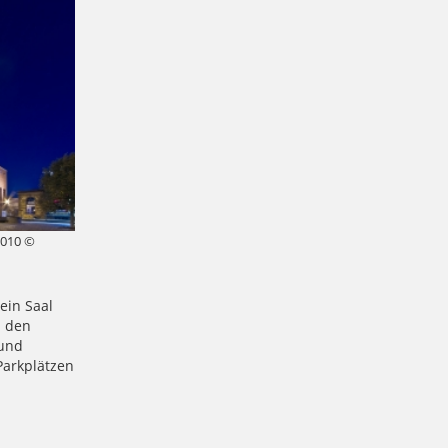
010 ©
ein Saal
n den
 und
Parkplätzen