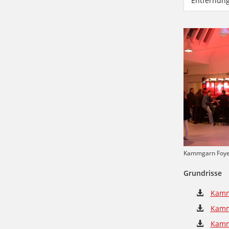
Entfernun
Kammgarn Foy
Grundrisse
Kamm
Kamm
Kamm