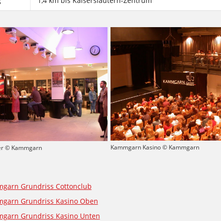
g
1,4 km bis Kaiserslautern-Zentrum
Kammgarn Kasino © Kammgarn
er © Kammgarn
garn Grundriss Cottonclub
garn Grundriss Kasino Oben
garn Grundriss Kasino Unten