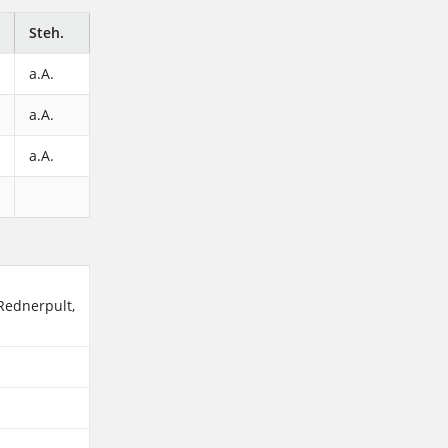
Steh.
a.A.
a.A.
a.A.
Rednerpult,