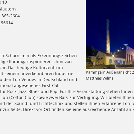
e 10
slautern
1 365-2604
1 96614
n Schornstein als Erkennungszeichen
alige Kammgarnspinnerei schon von
bar. Das heutige Kulturzentrum
Kammgarn Außenansicht 2
t seinem unverkennbaren Industrie-
Matthias Wilms
 zu den Top-Venues in Deutschland und
national angesehenes First-Call-
ür Rock, Jazz, Blues und Pop. Für Ihre Veranstaltung stehen Ihnen 
 Club (Cotton Club) sowie zwei Bars zur Verfügung. Wir bieten Ihne
nd der Sound- und Lichttechnik und stellen Ihnen erfahrene Ton-
r zur Seite. Direkt vor Ort finden Sie eine ausreichende Anzahl an 