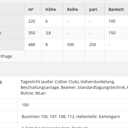
m²
Höhe
Reihe
parl.
Bankett
220
6
-
-
100
b
350
3,8
-
-
150
488
8
500
250
-
Anfrage
g
Tageslicht (außer Cotton Club), Vollverdunkelung,
Beschallungsanlage, Beamer, Standardtagungstechnik, 
Bühne, WLan
100
Buslinien 105, 107, 108, 112, Haltestelle: Kammgarn