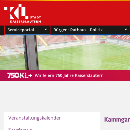
Serviceportal
Bürger · Rathaus · Politik
Wir feiern 750 Jahre Kaiserslautern
Veranstaltungskalender
Kammgar