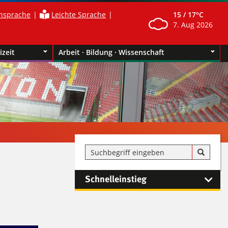
nsprache
Leichte Sprache
15 /
17°C
7. Aug 2026
izeit
Arbeit · Bildung · Wissenschaft
Schnelleinstieg