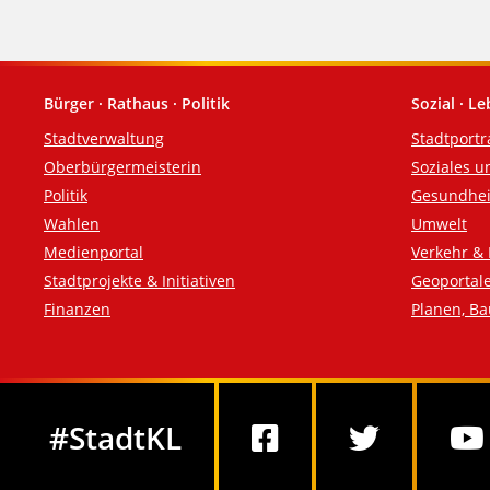
Bürger · Rathaus · Politik
Sozial · L
Fußzeile
Stadtverwaltung
Stadtportr
Oberbürgermeisterin
Soziales u
Politik
Gesundhei
Wahlen
Umwelt
Medienportal
Verkehr & 
Stadtprojekte & Initiativen
Geoportal
Finanzen
Planen, B
Social Media
#StadtKL