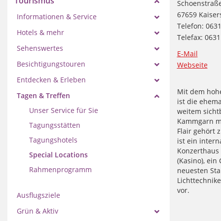
Tourismus
Schoenstraß
67659 Kaiser
Informationen & Service
Telefon: 063
Hotels & mehr
Telefax: 063
Sehenswertes
E-Mail
Besichtigungstouren
Webseite
Entdecken & Erleben
Mit dem hohe
Tagen & Treffen
ist die ehem
Unser Service für Sie
weitem sicht
Kammgarn mi
Tagungsstätten
Flair gehört
Tagungshotels
ist ein inter
Konzerthaus f
Special Locations
(Kasino), ein
Rahmenprogramm
neuesten Sta
Lichttechnike
vor.
Ausflugsziele
Grün & Aktiv