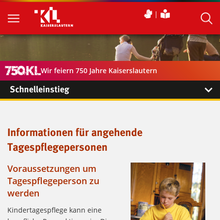
Wir feiern 750 Jahre Kaiserslautern
Schnelleinstieg
Informationen für angehende
Tagespflegepersonen
Voraussetzungen um
Tagespflegeperson zu
werden
Kindertagespflege kann eine