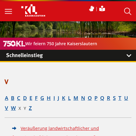
Wir feiern 750 Jahre Kaiserslautern
Schnelleinstieg
V
A
B
C
D
E
F
G
H
I
J
K
L
M
N
O
P
Q
R
S
T
U
V
W
Z
X
Y
Veräußerung landwirtschaftlicher und