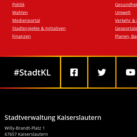
Politik
Gesundhei
Wahlen
Umwelt
Medienportal
Verkehr & 
Stadtprojekte & Initiativen
Geoportal
Finanzen
Planen, B
Social Media
#StadtKL
Stadtverwaltung Kaiserslautern
Willy-Brandt-Platz 1
67657 Kaiserslautern