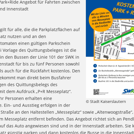
Park+Ride Angebot für Fahrten zwischen
nd Innenstadt
ilt für alle, die die Parkplatzflächen auf
atz nutzen und an den
tomaten einen gültigen Parkschein
 Vorlage des Quittungsbeleges ist die
in den Bussen der Linie 101 der SWK in
enstadt für bis zu fünf Personen sowohl
als auch für die Rückfahrt kostenlos. Den
ekommt man direkt beim Busfahrer
gen des Quittungsbelegs des
mit dem Aufdruck „P+R Messeplatz“.
r Personen erhalten eine
© Stadt Kaiserslautern
. Ein- und Ausstieg erfolgen in der
traße an den Haltestellen „Messeplatz“ sowie „Altenwoogstraße“, 
m Messeplatz entfernt befinden. Das Angebot richtet sich an Pend
 auf das Auto angewiesen sind und in der Innenstadt arbeiten. Sie
tz günstig parken und dann kostenlos die Busse in die Innenstad