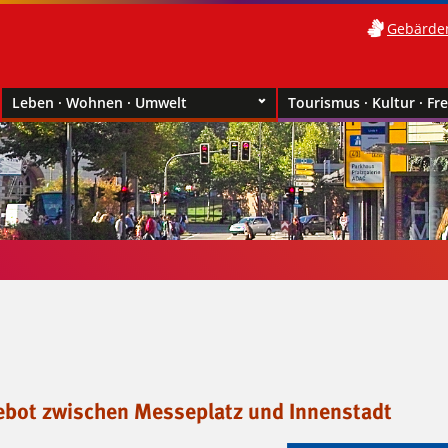
Gebärde
Leben · Wohnen · Umwelt
Tourismus · Kultur · Fre
bot zwischen Messeplatz und Innenstadt