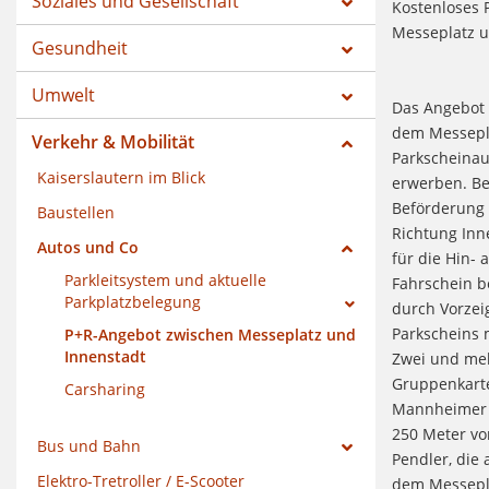
Soziales und Gesellschaft
Kostenloses 
Messeplatz u
Gesundheit
Umwelt
Das Angebot g
dem Messepl
Verkehr & Mobilität
Parkscheinau
Kaiserslautern im Blick
erwerben. Bei
Beförderung 
Baustellen
Richtung Inn
Autos und Co
für die Hin- 
Parkleitsystem und aktuelle
Fahrschein b
Parkplatzbelegung
durch Vorzei
Parkscheins 
P+R-Angebot zwischen Messeplatz und
Innenstadt
Zwei und meh
Gruppenkarte
Carsharing
Mannheimer S
250 Meter vo
Bus und Bahn
Pendler, die
Elektro-Tretroller / E-Scooter
dem Messepla