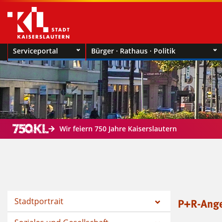
Serviceportal
Bürger · Rathaus · Politik
Wir feiern 750 Jahre Kaiserslautern
Stadtportrait
P+R-Ange