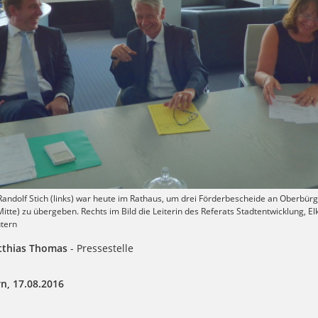
Randolf Stich (links) war heute im Rathaus, um drei Förderbescheide an Oberbür
itte) zu übergeben. Rechts im Bild die Leiterin des Referats Stadtentwicklung, El
utern
tthias Thomas
- Pressestelle
n, 17.08.2016