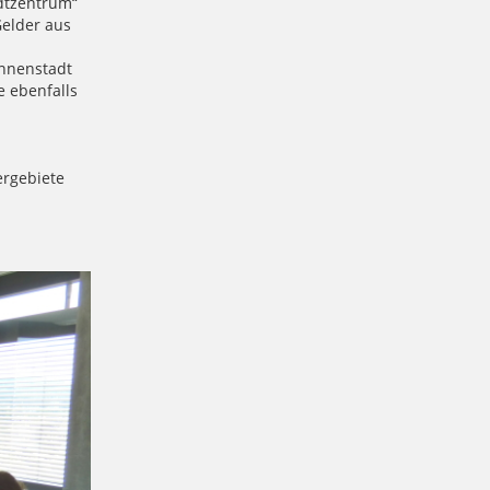
adtzentrum“
Gelder aus
Innenstadt
 ebenfalls
ergebiete