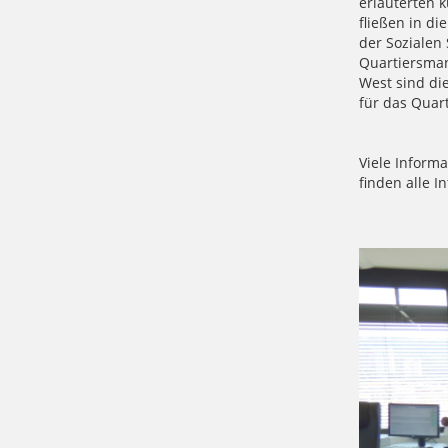
erläuterten k
fließen in di
der Sozialen
Quartiersman
West sind di
für das Qua
Viele Inform
finden alle I