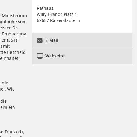
Rathaus
Willy-Brandt-Platz 1
m Ministerium
67657 Kaiserslautern
samthöhe von
ister Dr.
e Erneuerung
er (SST)“.
E-Mail
) mit
tte Bescheid
Webseite
einhaltet
 die
el. Wie
 die
tern ein
ke Franzreb,