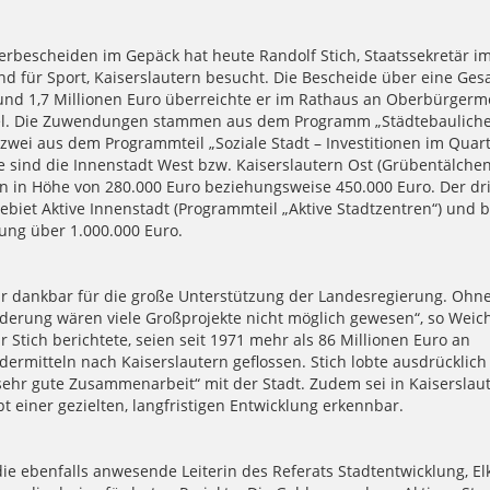
derbescheiden im Gepäck hat heute Randolf Stich, Staatssekretär i
nd für Sport, Kaiserslautern besucht. Die Bescheide über eine Ge
d 1,7 Millionen Euro überreichte er im Rathaus an Oberbürgerme
el. Die Zuwendungen stammen aus dem Programm „Städtebaulich
zwei aus dem Programmteil „Soziale Stadt – Investitionen im Quarti
e sind die Innenstadt West bzw. Kaiserslautern Ost (Grübentälchen
in Höhe von 280.000 Euro beziehungsweise 450.000 Euro. Der dri
Gebiet Aktive Innenstadt (Programmteil „Aktive Stadtzentren“) und b
ng über 1.000.000 Euro.
hr dankbar für die große Unterstützung der Landesregierung. Ohne
derung wären viele Großprojekte nicht möglich gewesen“, so Weich
r Stich berichtete, seien seit 1971 mehr als 86 Millionen Euro an
ermitteln nach Kaiserslautern geflossen. Stich lobte ausdrücklich
 sehr gute Zusammenarbeit“ mit der Stadt. Zudem sei in Kaiserslau
t einer gezielten, langfristigen Entwicklung erkennbar.
ie ebenfalls anwesende Leiterin des Referats Stadtentwicklung, El