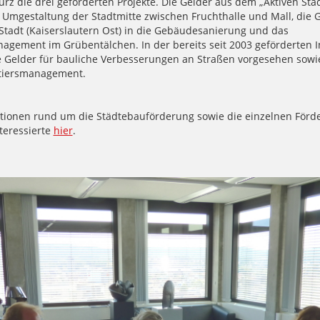
urz die drei geförderten Projekte. Die Gelder aus dem „Aktiven St
e Umgestaltung der Stadtmitte zwischen Fruchthalle und Mall, die 
 Stadt (Kaiserslautern Ost) in die Gebäudesanierung und das
agement im Grübentälchen. In der bereits seit 2003 geförderten 
e Gelder für bauliche Verbesserungen an Straßen vorgesehen sowie
rtiersmanagement.
ationen rund um die Städtebauförderung sowie die einzelnen Förd
nteressierte
hier
.