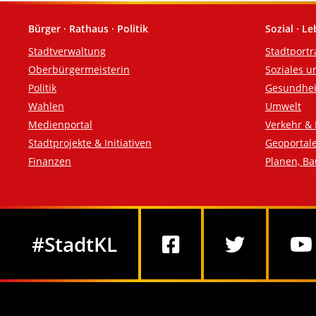
Bürger · Rathaus · Politik
Sozial · L
Fußzeile
Stadtverwaltung
Stadtportr
Oberbürgermeisterin
Soziales u
Politik
Gesundhei
Wahlen
Umwelt
Medienportal
Verkehr & 
Stadtprojekte & Initiativen
Geoportal
Finanzen
Planen, B
Social Media
#StadtKL