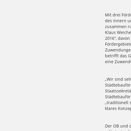
Mit drei För
des Innern u
zusammen run
Klaus Weich
2016“, davon 
Fördergebiet
Zuwendungen 
betrifft das 
eine Zuwendu
„Wir sind se
Städtebauför
Staatssekretä
Städtebauförd
„traditionell
klares Konzep
Der OB und d