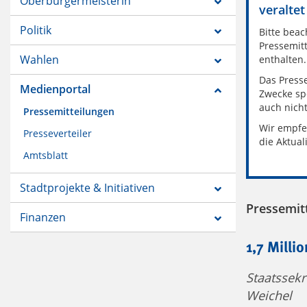
Oberbürgermeisterin
veraltet
Politik
Bitte beac
Pressemitt
Wahlen
enthalten.
Das Presse
Medienportal
Zwecke sp
auch nich
Pressemitteilungen
Wir empfe
Presseverteiler
die Aktual
Amtsblatt
Stadtprojekte & Initiativen
Pressemit
Finanzen
1,7 Milli
Staatssekr
Weichel