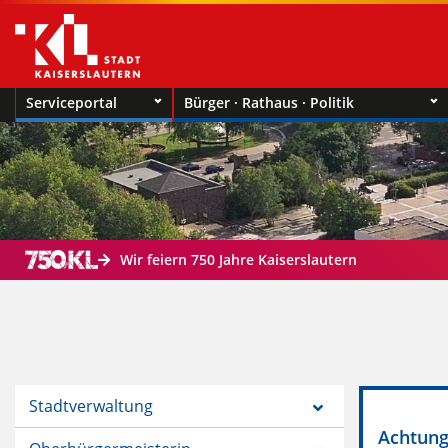
Serviceportal
Bürger · Rathaus · Politik
Wir feiern 750 Jahre Kaiserslautern
Stadtverwaltung
Achtung!