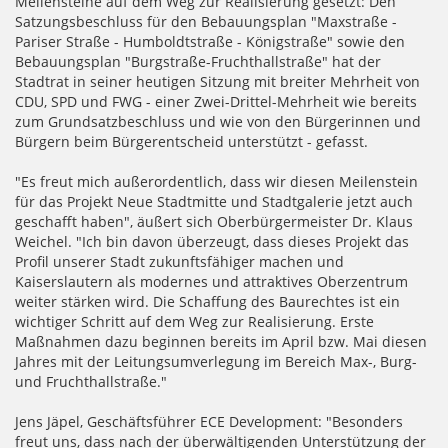
Meilensteine auf dem Weg zur Realisierung gesetzt: Den
Satzungsbeschluss für den Bebauungsplan "Maxstraße -
Pariser Straße - Humboldtstraße - Königstraße" sowie den
Bebauungsplan "Burgstraße-Fruchthallstraße" hat der
Stadtrat in seiner heutigen Sitzung mit breiter Mehrheit von
CDU, SPD und FWG - einer Zwei-Drittel-Mehrheit wie bereits
zum Grundsatzbeschluss und wie von den Bürgerinnen und
Bürgern beim Bürgerentscheid unterstützt - gefasst.
"Es freut mich außerordentlich, dass wir diesen Meilenstein
für das Projekt Neue Stadtmitte und Stadtgalerie jetzt auch
geschafft haben", äußert sich Oberbürgermeister Dr. Klaus
Weichel. "Ich bin davon überzeugt, dass dieses Projekt das
Profil unserer Stadt zukunftsfähiger machen und
Kaiserslautern als modernes und attraktives Oberzentrum
weiter stärken wird. Die Schaffung des Baurechtes ist ein
wichtiger Schritt auf dem Weg zur Realisierung. Erste
Maßnahmen dazu beginnen bereits im April bzw. Mai diesen
Jahres mit der Leitungsumverlegung im Bereich Max-, Burg-
und Fruchthallstraße."
Jens Jäpel, Geschäftsführer ECE Development: "Besonders
freut uns, dass nach der überwältigenden Unterstützung der