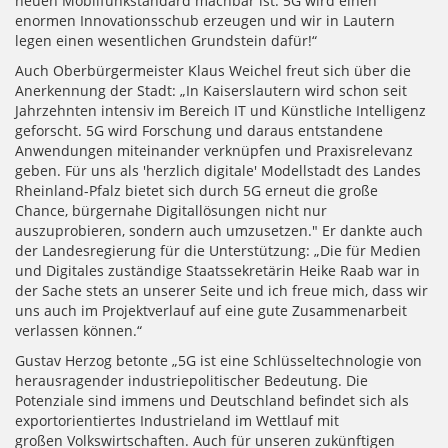
neuen Mobilfunkstandard machbar ist. 5G wird einen
enormen Innovationsschub erzeugen und wir in Lautern
legen einen wesentlichen Grundstein dafür!“
Auch Oberbürgermeister Klaus Weichel freut sich über die
Anerkennung der Stadt: „In Kaiserslautern wird schon seit
Jahrzehnten intensiv im Bereich IT und Künstliche Intelligenz
geforscht. 5G wird Forschung und daraus entstandene
Anwendungen miteinander verknüpfen und Praxisrelevanz
geben. Für uns als 'herzlich digitale' Modellstadt des Landes
Rheinland-Pfalz bietet sich durch 5G erneut die große
Chance, bürgernahe Digitallösungen nicht nur
auszuprobieren, sondern auch umzusetzen." Er dankte auch
der Landesregierung für die Unterstützung: „Die für Medien
und Digitales zuständige Staatssekretärin Heike Raab war in
der Sache stets an unserer Seite und ich freue mich, dass wir
uns auch im Projektverlauf auf eine gute Zusammenarbeit
verlassen können.“
Gustav Herzog betonte „5G ist eine Schlüsseltechnologie von
herausragender industriepolitischer Bedeutung. Die
Potenziale sind immens und Deutschland befindet sich als
exportorientiertes Industrieland im Wettlauf mit
großen Volkswirtschaften. Auch für unseren zukünftigen