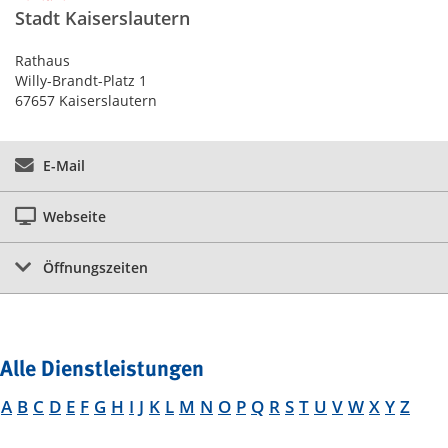
Stadt Kaiserslautern
Rathaus
Willy-Brandt-Platz 1
67657 Kaiserslautern
E-Mail
Webseite
Öffnungszeiten
Alle Dienstleistungen
A
B
C
D
E
F
G
H
I
J
K
L
M
N
O
P
Q
R
S
T
U
V
W
X
Y
Z