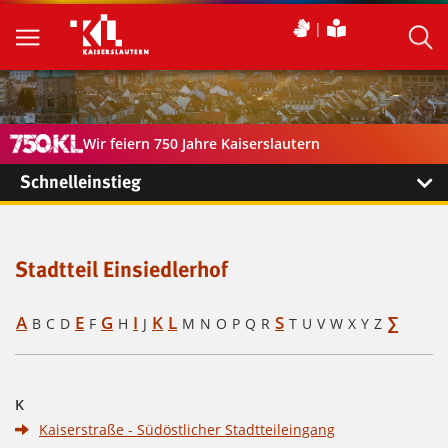
Wir feiern 750 Jahre Kaiserslautern
Schnelleinstieg
Stadtteil Einsiedlerhof
A
E
G
I
K
L
S
∑
B
C
D
F
H
J
M
N
O
P
Q
R
T
U
V
W
X
Y
Z
K
Kaiserstraße - Südöstlicher Stadtteileingang