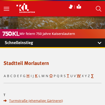
Wir feiern 750 Jahre Kaiserslautern
Schnelleinstieg
Stadtteil Morlautern
H
K
O
T
W
∑
A
B
C
D
E
F
G
I
J
L
M
N
P
Q
R
S
U
V
X
Y
Z
T
Turmstraße (ehemalige Gärtnerei)