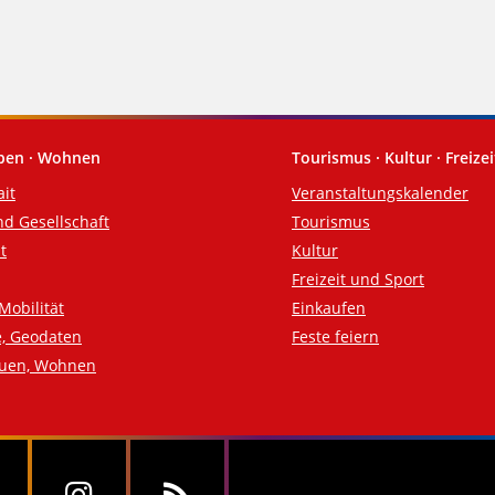
eben · Wohnen
Tourismus · Kultur · Freizei
ait
Veranstaltungskalender
nd Gesellschaft
Tourismus
t
Kultur
Freizeit und Sport
Mobilität
Einkaufen
e, Geodaten
Feste feiern
auen, Wohnen