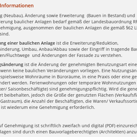
 Informationen
ng (Neubau), Änderung sowie Erweiterung (Bauen in Bestand) und
erung baulicher Anlagen bedarf gemäß der Landesbauordnung Rh
enehmigung, ausgenommen der baulichen Anlagen die gemäß §62 
sind.
ng einer baulichen Anlage
ist die Erweiterung/Reduktion,
nderung, Umbau, Anbau/Abbau sowie der Eingriff in tragende Baut
en/Fluchtwege und Änderungen der Fassade zu verstehen.
gsänderung
ist die Änderung der genehmigten Benutzungsart eine
 wenn keine baulichen Veränderungen vorliegen. Eine Nutzungsän
ispielsweise Wohnräume in Büroräume, in eine Praxis oder eine g
ndert werden. Ferienwohnungen oder temporäre Wohnnutzungen 
er/ Saisonbeschäftigte) sind genehmigungspflichtig. Wird die gen
t beibehalten, jedoch die Größe der genutzten Flächen (Verkaufsf
 Gastraum), die Anzahl der Beschäftigten, die Waren/ Verkaufssort
o ist wiederum eine Genehmigung erforderlich.
f Genehmigung ist schriftlich zweifach und digital (PDF) einzureic
lagen sind durch einen Bauvorlageberechtigten (Architekten) anzuf