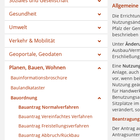
Soziales und Gesellschaft
Allgemeine
Gesundheit
Die Errichtu
Nutzungsänd
Umwelt
Pfalz der G
beschrieben 
Verkehr & Mobilität
Unter
Änderu
Ausbau/Vermi
Geoportale, Geodaten
Erschließung
Eine
Nutzun
Planen, Bauen, Wohnen
Anlage, auch
Bauinformationsbroschüre
vor, wenn be
Nutzung geä
Baulandkataster
für Handwerk
Benutzungsar
Bauordnung
Sitzplätze im
Bauantrag Normalverfahren
verändert, s
Bauantrag Vereinfachtes Verfahren
Beantragung
Bauantrag Freistellungsverfahren
Der Antrag au
Antragsunter
Bauantrag Abbruch/Rückbau