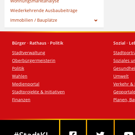
Wohnungsmarktanalyse
Wiederkehrende Ausbaubeiträge
Immobilien / Bauplätze
Bürger · Rathaus · Politik
Sozial · L
Fußzeile
Stadtverwaltung
Stadtportr
Oberbürgermeisterin
Soziales u
Politik
Gesundhei
Wahlen
Umwelt
Medienportal
Verkehr & 
Stadtprojekte & Initiativen
Geoportal
Finanzen
Planen, B
Social Media