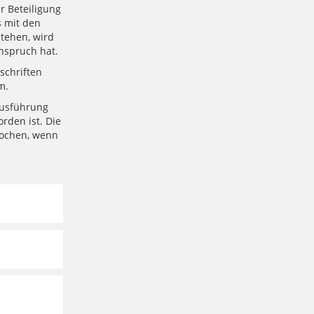
r Beteiligung
s mit den
stehen, wird
nspruch hat.
schriften
m.
Ausführung
rden ist. Die
rochen, wenn