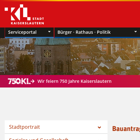
Serviceportal
Bürger · Rathaus · Politik
Wir feiern 750 Jahre Kaiserslautern
Stadtportrait
Bauantra