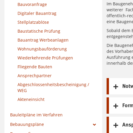
Im Baugenehm
Bauvoranfrage
weiterer Fac
Digitaler Bauantrag
öffentlich-r
eine Baugene
Stellplatzablöse
Sobald dem B
Baustatische Prüfung
entgegensteh
Bauantrag Werbeanlagen
Die Baugeneh
Wohnungsbauförderung
des Vorhaben
Ausführung e
Wiederkehrende Prüfungen
innerhalb de
Fliegende Bauten
Ansprechpartner
Abgeschlossenheitsbescheinigung /
Notw
WEG
Akteneinsicht
Form
Bauleitpläne im Verfahren
Bebauungspläne
Ansp