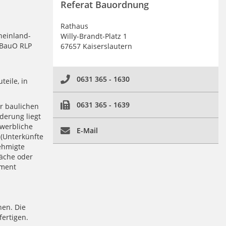
Referat Bauordnung
Rathaus
einland-
Willy-Brandt-Platz 1
LBauO RLP
67657 Kaiserslautern
0631 365 - 1630
eile, in
0631 365 - 1639
r baulichen
derung liegt
ewerbliche
E-Mail
(Unterkünfte
ehmigte
läche oder
iment
hen. Die
ertigen.