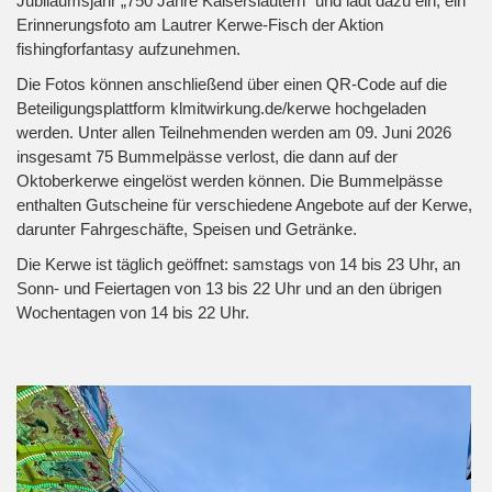
Jubiläumsjahr „750 Jahre Kaiserslautern“ und lädt dazu ein, ein
Erinnerungsfoto am Lautrer Kerwe-Fisch der Aktion
fishingforfantasy aufzunehmen.
Die Fotos können anschließend über einen QR-Code auf die
Beteiligungsplattform klmitwirkung.de/kerwe hochgeladen
werden. Unter allen Teilnehmenden werden am 09. Juni 2026
insgesamt 75 Bummelpässe verlost, die dann auf der
Oktoberkerwe eingelöst werden können. Die Bummelpässe
enthalten Gutscheine für verschiedene Angebote auf der Kerwe,
darunter Fahrgeschäfte, Speisen und Getränke.
Die Kerwe ist täglich geöffnet: samstags von 14 bis 23 Uhr, an
Sonn- und Feiertagen von 13 bis 22 Uhr und an den übrigen
Wochentagen von 14 bis 22 Uhr.