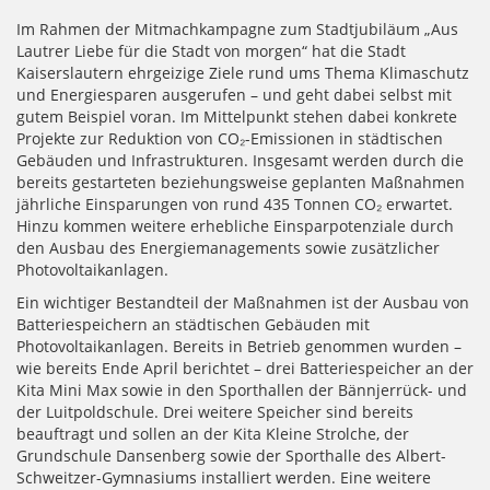
Im Rahmen der Mitmachkampagne zum Stadtjubiläum „Aus
Lautrer Liebe für die Stadt von morgen“ hat die Stadt
Kaiserslautern ehrgeizige Ziele rund ums Thema Klimaschutz
und Energiesparen ausgerufen – und geht dabei selbst mit
gutem Beispiel voran. Im Mittelpunkt stehen dabei konkrete
Projekte zur Reduktion von CO₂-Emissionen in städtischen
Gebäuden und Infrastrukturen. Insgesamt werden durch die
bereits gestarteten beziehungsweise geplanten Maßnahmen
jährliche Einsparungen von rund 435 Tonnen CO₂ erwartet.
Hinzu kommen weitere erhebliche Einsparpotenziale durch
den Ausbau des Energiemanagements sowie zusätzlicher
Photovoltaikanlagen.
Ein wichtiger Bestandteil der Maßnahmen ist der Ausbau von
Batteriespeichern an städtischen Gebäuden mit
Photovoltaikanlagen. Bereits in Betrieb genommen wurden –
wie bereits Ende April berichtet – drei Batteriespeicher an der
Kita Mini Max sowie in den Sporthallen der Bännjerrück- und
der Luitpoldschule. Drei weitere Speicher sind bereits
beauftragt und sollen an der Kita Kleine Strolche, der
Grundschule Dansenberg sowie der Sporthalle des Albert-
Schweitzer-Gymnasiums installiert werden. Eine weitere