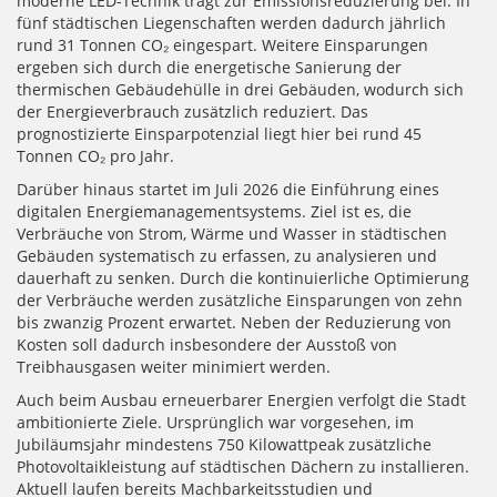
moderne LED-Technik trägt zur Emissionsreduzierung bei. In
fünf städtischen Liegenschaften werden dadurch jährlich
rund 31 Tonnen CO₂ eingespart. Weitere Einsparungen
ergeben sich durch die energetische Sanierung der
thermischen Gebäudehülle in drei Gebäuden, wodurch sich
der Energieverbrauch zusätzlich reduziert. Das
prognostizierte Einsparpotenzial liegt hier bei rund 45
Tonnen CO₂ pro Jahr.
Darüber hinaus startet im Juli 2026 die Einführung eines
digitalen Energiemanagementsystems. Ziel ist es, die
Verbräuche von Strom, Wärme und Wasser in städtischen
Gebäuden systematisch zu erfassen, zu analysieren und
dauerhaft zu senken. Durch die kontinuierliche Optimierung
der Verbräuche werden zusätzliche Einsparungen von zehn
bis zwanzig Prozent erwartet. Neben der Reduzierung von
Kosten soll dadurch insbesondere der Ausstoß von
Treibhausgasen weiter minimiert werden.
Auch beim Ausbau erneuerbarer Energien verfolgt die Stadt
ambitionierte Ziele. Ursprünglich war vorgesehen, im
Jubiläumsjahr mindestens 750 Kilowattpeak zusätzliche
Photovoltaikleistung auf städtischen Dächern zu installieren.
Aktuell laufen bereits Machbarkeitsstudien und